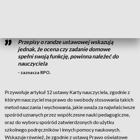
Rzecznik przytacza też stwierdzenie z uzasadnienia projektu,
że efektywność prac domowych zależy od ich jakości, a nie
liczby.
Przepisy o randze ustawowej wskazują
jednak, że ocena czy zadanie domowe
spełni swoją funkcję, powinna należeć do
nauczyciela
- zaznacza RPO.
Przywołuje artykuł 12 ustawy Karty nauczyciela, zgodnie z
którym nauczyciel ma prawo do swobody stosowania takich
metod nauczania i wychowania, jakie uważa za najwłaściwsze
spośród uznanych przez współczesne nauki pedagogiczne,
oraz do wyboru spośród zatwierdzonych do użytku
szkolnego podręczników i innych pomocy naukowych.
Wskazuje również, że zgodnie z ustawą Prawo oświatowe