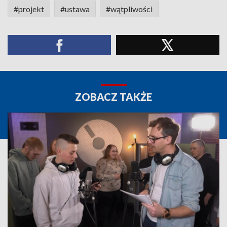
#projekt
#ustawa
#wątpliwości
ZOBACZ TAKŻE