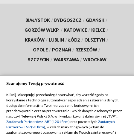
BIAŁYSTOK
/
BYDGOSZCZ
/
GDAŃSK
/
GORZÓW WLKP.
/
KATOWICE
/
KIELCE
/
KRAKÓW
/
LUBLIN
/
ŁÓDŹ
/
OLSZTYN
/
OPOLE
/
POZNAŃ
/
RZESZÓW
/
SZCZECIN
/
WARSZAWA
/
WROCŁAW
Szanujemy Twoją prywatność
Dołącz do nas:
Kliknij "Akceptuję i przechodzę do serwisu", aby wyrazić zgody na
korzystanie z technologii automatycznego śledzenia i zbierania danych,
TVP
dostęp do informacji na Twoim urządzeniu końcowym i ich
Abonament TVP
przechowywanie oraz na przetwarzanie Twoich danych osobowych przez
Regulamin TVP
nas, czyli Telewizję Polską S.A. w likwidacji (zwaną dalej również „TVP”),
Emisja w TVP
Polityka prywatności
Zaufanych Partnerów z IAB* (1201 firm)
oraz pozostałych
Zaufanych
Partnerów TVP (93 firm)
, w celach marketingowych (w tym do
Centrum informacji TVP
Moje zgody
zautomatyzowanego dopasowania reklam do Twoich zainteresowań i