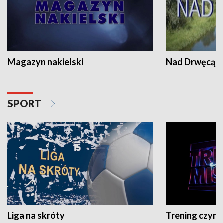
Magazyn nakielski
Nad Drwęcą
SPORT
Liga na skróty
Trening czyni 