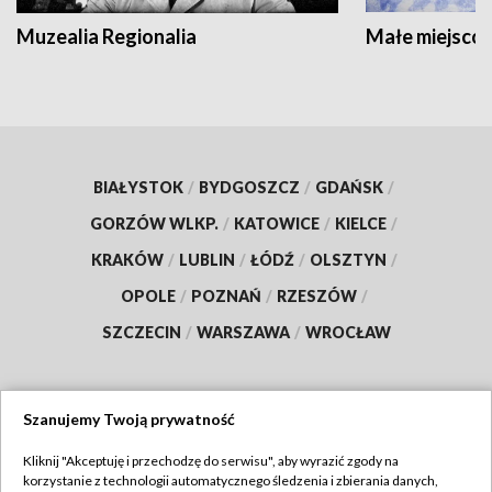
Muzealia Regionalia
Małe miejscow
BIAŁYSTOK
/
BYDGOSZCZ
/
GDAŃSK
/
GORZÓW WLKP.
/
KATOWICE
/
KIELCE
/
KRAKÓW
/
LUBLIN
/
ŁÓDŹ
/
OLSZTYN
/
OPOLE
/
POZNAŃ
/
RZESZÓW
/
SZCZECIN
/
WARSZAWA
/
WROCŁAW
Szanujemy Twoją prywatność
Dołącz do nas:
Kliknij "Akceptuję i przechodzę do serwisu", aby wyrazić zgody na
korzystanie z technologii automatycznego śledzenia i zbierania danych,
TVP