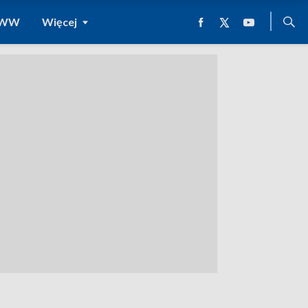
 WWW
Więcej