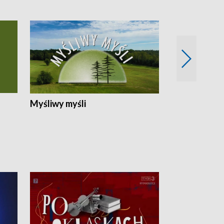
Myśliwy myśli
Spotkania z 