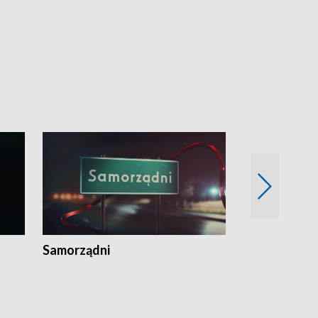
Samorządni
Wspólna sp