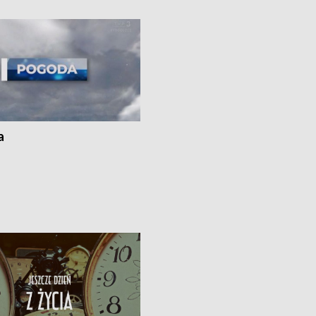
i z Torunia • Nowelizacja ustawy
społecznej już obowiązuje
a