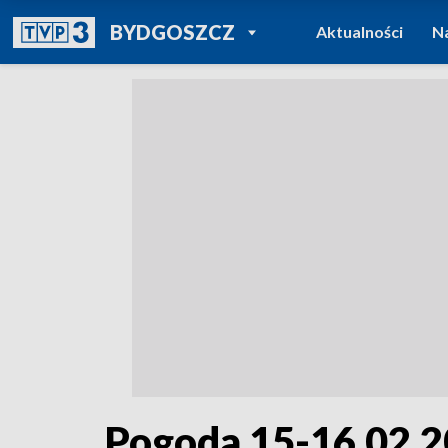
POWRÓT DO
BYDGOSZCZ
Aktualności
N
TVP REGIONY
Pogoda 15-16.02.