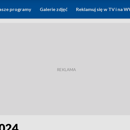
asze programy
Galerie zdjęć
Reklamuj się w TV i na
2024