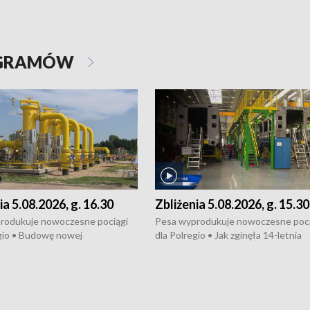
OGRAMÓW
ia 5.08.2026, g. 16.30
Zbliżenia 5.08.2026, g. 15.30
rodukuje nowoczesne pociągi
Pesa wyprodukuje nowoczesne poci
gio • Budowę nowej
dla Polregio • Jak zginęła 14-letnia
ktury gazowej między
dziewczyna z Torunia • Nowelizacja
m a Gustorzynem. •
ustawy o pomocy społecznej już
rsje wokół Wojewódzkiego
obowiązuje • W lasach pojawiły się ku
Specjalistycznego we
borowiki • Urodzaj kukurydzy w regi
 • Jaka była przyczyna śmierci