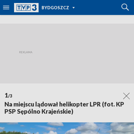
POWRÓT DO
BYDGOSZCZ
TVP REGIONY
1
/3
Na miejscu lądował helikopter LPR (fot. KP
PSP Sępólno Krajeńskie)