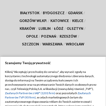
BIAŁYSTOK
/
BYDGOSZCZ
/
GDAŃSK
/
GORZÓW WLKP.
/
KATOWICE
/
KIELCE
/
KRAKÓW
/
LUBLIN
/
ŁÓDŹ
/
OLSZTYN
/
OPOLE
/
POZNAŃ
/
RZESZÓW
/
SZCZECIN
/
WARSZAWA
/
WROCŁAW
Szanujemy Twoją prywatność
Dołącz do nas:
Kliknij "Akceptuję i przechodzę do serwisu", aby wyrazić zgody na
korzystanie z technologii automatycznego śledzenia i zbierania danych,
TVP
dostęp do informacji na Twoim urządzeniu końcowym i ich
Abonament TVP
przechowywanie oraz na przetwarzanie Twoich danych osobowych przez
Regulamin TVP
nas, czyli Telewizję Polską S.A. w likwidacji (zwaną dalej również „TVP”),
Emisja w TVP
Polityka prywatności
Zaufanych Partnerów z IAB* (1201 firm)
oraz pozostałych
Zaufanych
Partnerów TVP (93 firm)
, w celach marketingowych (w tym do
Centrum informacji TVP
Moje zgody
zautomatyzowanego dopasowania reklam do Twoich zainteresowań i
mierzenia ich skuteczności) i pozostałych, które wskazujemy poniżej, a