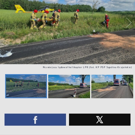
Na miejscu lądował helikopter LPR (fot. KP PSP Sępólno Krajeńskie)