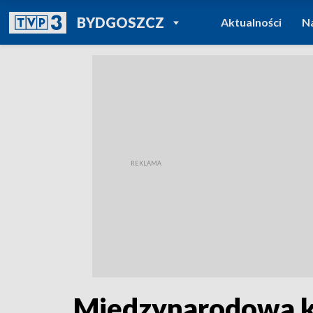
POWRÓT DO
BYDGOSZCZ
Aktualności
N
TVP REGIONY
Międzynarodowa k