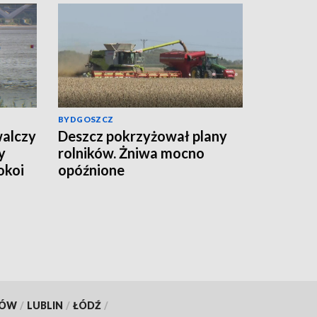
BYDGOSZCZ
alczy
Deszcz pokrzyżował plany
y
rolników. Żniwa mocno
okoi
opóźnione
KÓW
/
LUBLIN
/
ŁÓDŹ
/