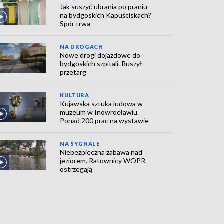
Jak suszyć ubrania po praniu
na bydgoskich Kapuściskach?
Spór trwa
NA DROGACH
Nowe drogi dojazdowe do
bydgoskich szpitali. Ruszył
przetarg
KULTURA
Kujawska sztuka ludowa w
muzeum w Inowrocławiu.
Ponad 200 prac na wystawie
NA SYGNALE
Niebezpieczna zabawa nad
jeziorem. Ratownicy WOPR
ostrzegają