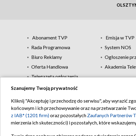
OLSZTY
Abonament TVP
Emisja w TVP
Rada Programowa
System NOS
Biuro Reklamy
Ogłoszenie pr
Oferta Handlowa
Akademia Tele
Telegazeta ogłoszenia
Szanujemy Twoją prywatność
Regulamin TVP
Kliknij "Akceptuję i przechodzę do serwisu", aby wyrazić zg
końcowym i ich przechowywanie oraz na przetwarzanie Twoich
z IAB* (1201 firm)
oraz pozostałych
Zaufanych Partnerów T
mierzenia ich skuteczności) i pozostałych, które wskazujemy
Twoje dane osobowe zbierane podczas odwiedzania przez 