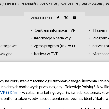
N
/
OPOLE
/
POZNAŃ
/
RZESZÓW
/
SZCZECIN
/
WARSZAWA
/
W
Dołącz do nas:
Centrum informacji TVP
Naziemna
Informacje o nadawcy
Program d
zetargowe
Zgłoś program (ROPAT)
Serwis fo
wizyjna
Kariera w TVP
Merchandi
Polityka prywatności
Moje zgody
Pomoc
Biuro re
ody na korzystanie z technologii automatycznego śledzenia i zbie
 danych osobowych przez nas, czyli Telewizję Polską S.A. w likw
VP (93 firm)
, w celach marketingowych (w tym do zautomatyzow
 poniżej, a także zgody na udostępnianie przez nas identyfikator
Ciebie naszych
poszczególnych serwisów
zwanych dalej „Portalem