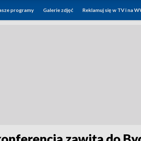
asze programy
Galerie zdjęć
Reklamuj się w TV i na
onferencja zawita do By