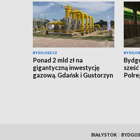
BYDGOSZCZ
BYDGO
Ponad 2 mld zł na
Bydg
gigantyczną inwestycję
sześć
gazową. Gdańsk i Gustorzyn
Polre
połączy nowa magistrala
ponad
BIAŁYSTOK
/
BYDGO