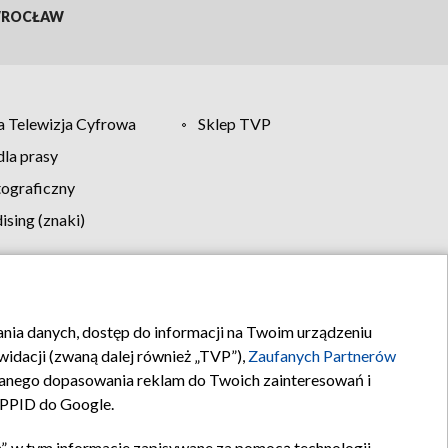
ROCŁAW
 Telewizja Cyfrowa
Sklep TVP
la prasy
tograficzny
sing (znaki)
klamy
Kontakt
rania danych, dostęp do informacji na Twoim urządzeniu
idacji (zwaną dalej również „TVP”),
Zaufanych Partnerów
anego dopasowania reklam do Twoich zainteresowań i
a PPID do Google.
”, w tym informacje zapisywane za pomocą technologii