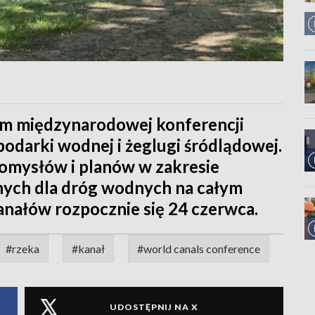
em międzynarodowej konferencji
odarki wodnej i żeglugi śródlądowej.
omysłów i planów w zakresie
anych dla dróg wodnych na całym
anałów rozpocznie się 24 czerwca.
#rzeka
#kanał
#world canals conference
UDOSTĘPNIJ NA X