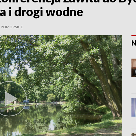
a i drogi wodne
-POMORSKIE
N