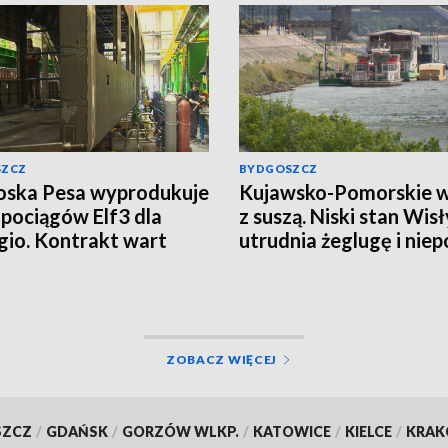
SZCZ
BYDGOSZCZ
oska Pesa wyprodukuje
Kujawsko-Pomorskie w
 pociągów Elf3 dla
z suszą. Niski stan Wisł
gio. Kontrakt wart
utrudnia żeglugę i niep
 270 mln zł
rolników
ZOBACZ WIĘCEJ
SZCZ
/
GDAŃSK
/
GORZÓW WLKP.
/
KATOWICE
/
KIELCE
/
KRA