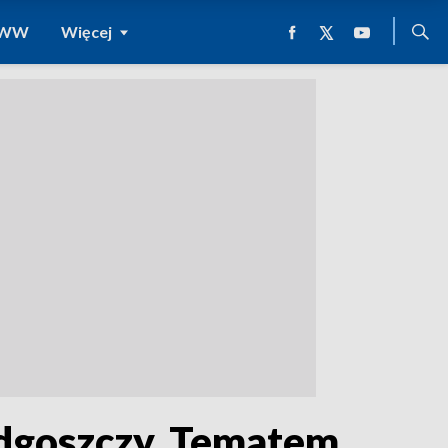
 WWW
Więcej
dgoszczy. Tematem