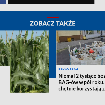
ZOBACZ TAKŻE
BYDGOSZCZ
Niemal 2 tysiące be
BAG-ów w pół roku.
chętnie korzystają z
MPO