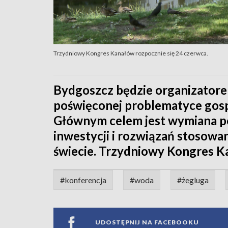
Trzydniowy Kongres Kanałów rozpocznie się 24 czerwca.
Bydgoszcz będzie organizator
poświęconej problematyce gosp
Głównym celem jest wymiana p
inwestycji i rozwiązań stosow
świecie. Trzydniowy Kongres K
#konferencja
#woda
#żegluga
UDOSTĘPNIJ NA FACEBOOKU