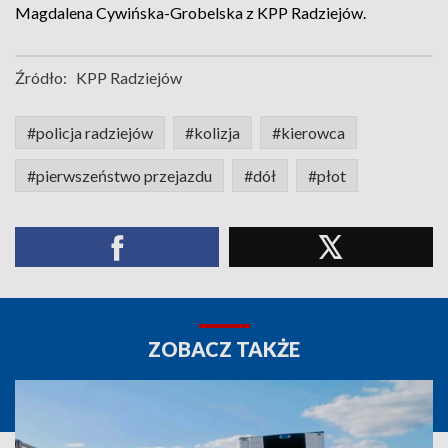
Magdalena Cywińska-Grobelska z KPP Radziejów.
Źródło:
KPP Radziejów
#policja radziejów
#kolizja
#kierowca
#pierwszeństwo przejazdu
#dół
#płot
ZOBACZ TAKŻE