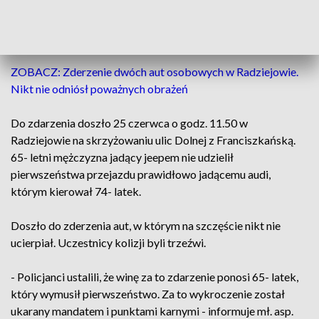
doszło w Radziejowie, nikt nie ucierpiał. Sprawca
zderzenia został ukarany mandatem karnym i
punktami karnymi.
ZOBACZ: Zderzenie dwóch aut osobowych w Radziejowie.
Nikt nie odniósł poważnych obrażeń
Do zdarzenia doszło 25 czerwca o godz. 11.50 w
Radziejowie na skrzyżowaniu ulic Dolnej z Franciszkańską.
65- letni mężczyzna jadący jeepem nie udzielił
pierwszeństwa przejazdu prawidłowo jadącemu audi,
którym kierował 74- latek.
Doszło do zderzenia aut, w którym na szczęście nikt nie
ucierpiał. Uczestnicy kolizji byli trzeźwi.
- Policjanci ustalili, że winę za to zdarzenie ponosi 65- latek,
który wymusił pierwszeństwo. Za to wykroczenie został
ukarany mandatem i punktami karnymi - informuje mł. asp.