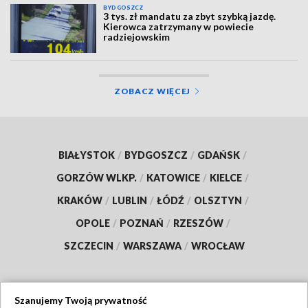
BYDGOSZCZ
3 tys. zł mandatu za zbyt szybką jazdę.
Kierowca zatrzymany w powiecie
radziejowskim
ZOBACZ WIĘCEJ
BIAŁYSTOK
/
BYDGOSZCZ
/
GDAŃSK
/
GORZÓW WLKP.
/
KATOWICE
/
KIELCE
/
KRAKÓW
/
LUBLIN
/
ŁÓDŹ
/
OLSZTYN
/
OPOLE
/
POZNAŃ
/
RZESZÓW
/
SZCZECIN
/
WARSZAWA
/
WROCŁAW
Szanujemy Twoją prywatność