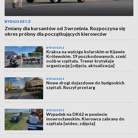
BYDGOSZCZ
Zmiany dla kursantów od 3 września. Rozpoczyna się
okres próbny dla początkujących kierowców
BYDGOSZCZ
Kraksa na wyścigu kolarskim w Kijewie
Królewskim. 19 poszkodowanych, sześć
osób w szpitalu. Trener krytykuje
organizację [zdjęcia, aktualizacja]
BYDGOSZCZ
Nowe drogi dojazdowe do bydgoskich
szpitali. Ruszył przetarg
BYDGOSZCZ
Wypadek na DK62 w powiecie
inowrocławskim. Kierowca zabrany do
szpitala [wideo, zdjęcia]