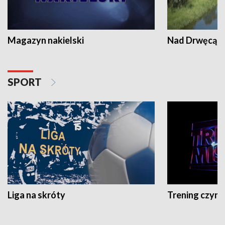
Magazyn nakielski
Nad Drwęcą
SPORT
Liga na skróty
Trening czyni 