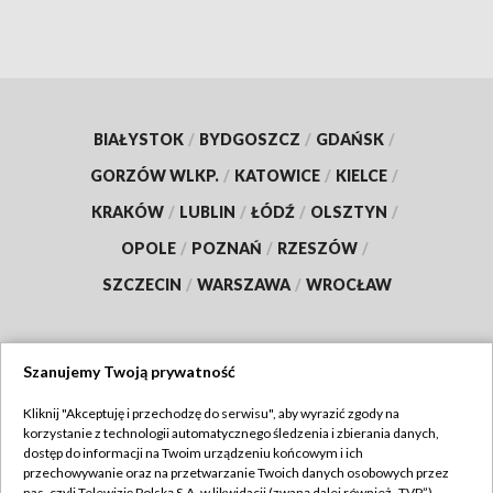
BIAŁYSTOK
/
BYDGOSZCZ
/
GDAŃSK
/
GORZÓW WLKP.
/
KATOWICE
/
KIELCE
/
KRAKÓW
/
LUBLIN
/
ŁÓDŹ
/
OLSZTYN
/
OPOLE
/
POZNAŃ
/
RZESZÓW
/
SZCZECIN
/
WARSZAWA
/
WROCŁAW
Szanujemy Twoją prywatność
Dołącz do nas:
Kliknij "Akceptuję i przechodzę do serwisu", aby wyrazić zgody na
korzystanie z technologii automatycznego śledzenia i zbierania danych,
TVP
dostęp do informacji na Twoim urządzeniu końcowym i ich
Abonament TVP
przechowywanie oraz na przetwarzanie Twoich danych osobowych przez
Regulamin TVP
nas, czyli Telewizję Polską S.A. w likwidacji (zwaną dalej również „TVP”),