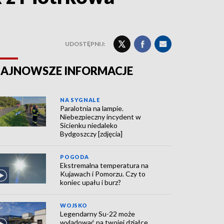
UDOSTĘPNIJ:
AJNOWSZE INFORMACJE
NA SYGNALE
Paralotnia na lampie.
Niebezpieczny incydent w
Sicienku niedaleko
Bydgoszczy [zdjęcia]
POGODA
Ekstremalna temperatura na
Kujawach i Pomorzu. Czy to
koniec upału i burz?
WOJSKO
Legendarny Su-22 może
wylądować na twojej działce.