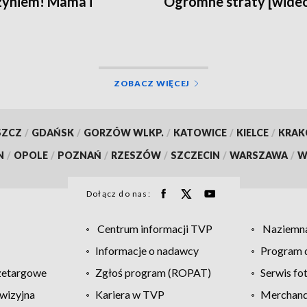
yniem! Mama i
Ogromne straty [wideo
odek czują się dobrze
zdjęcia, aktualizacja]
o]
ZOBACZ WIĘCEJ
SZCZ
/
GDAŃSK
/
GORZÓW WLKP.
/
KATOWICE
/
KIELCE
/
KRA
N
/
OPOLE
/
POZNAŃ
/
RZESZÓW
/
SZCZECIN
/
WARSZAWA
/
W
Dołącz do nas:
Centrum informacji TVP
Naziemna
Informacje o nadawcy
Program d
zetargowe
Zgłoś program (ROPAT)
Serwis fo
wizyjna
Kariera w TVP
Merchandi