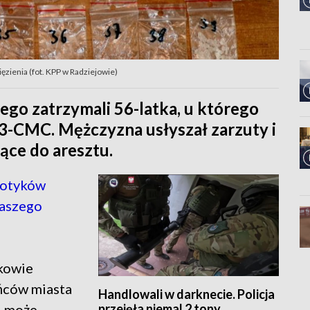
ięzienia (fot. KPP w Radziejowie)
ego zatrzymali 56-latka, u którego
 3-CMC. Mężczyzna usłyszał zarzuty i
iące do aresztu.
kotyków
naszego
rkowie
ańców miasta
Handlowali w darknecie. Policja
przejęła niemal 2 tony
i może