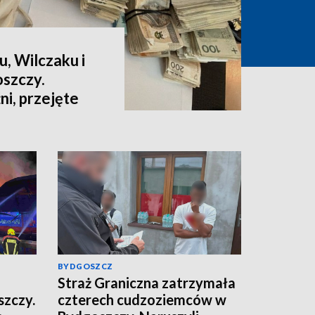
u, Wilczaku i
szczy.
i, przejęte
ów [wideo,
BYDGOSZCZ
Straż Graniczna zatrzymała
zczy.
czterech cudzoziemców w