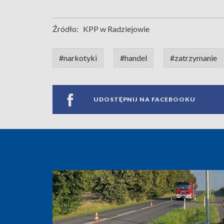
Źródło:
KPP w Radziejowie
#narkotyki
#handel
#zatrzymanie
UDOSTĘPNIJ NA FACEBOOKU