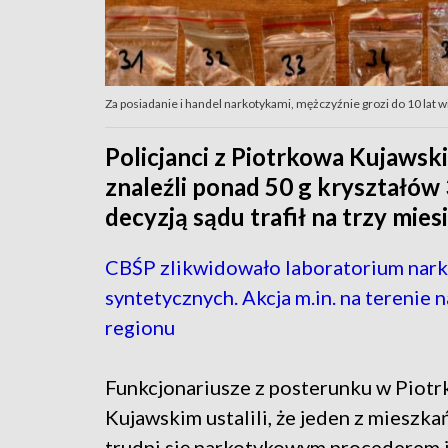
Za posiadanie i handel narkotykami, mężczyźnie grozi do 10 lat w
Policjanci z Piotrkowa Kujawski
znaleźli ponad 50 g kryształów
decyzją sądu trafił na trzy mies
CBŚP zlikwidowało laboratorium nar
syntetycznych. Akcja m.in. na terenie 
regionu
Funkcjonariusze z posterunku w Piot
Kujawskim ustalili, że jeden z mieszk
trudni się narkotykowym procederem 