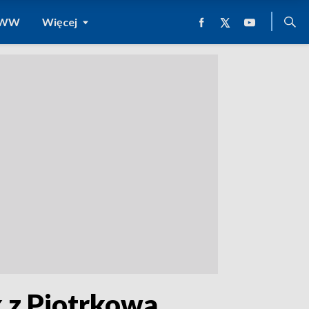
 WWW
Więcej
 z Piotrkowa