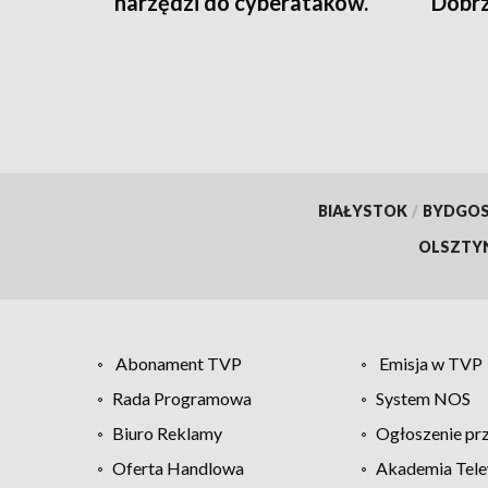
narzędzi do cyberataków.
Dobrz
Jeden z zatrzymanych trafił
nowor
do aresztu [wideo]
[wide
BIAŁYSTOK
/
BYDGO
OLSZTY
Abonament TVP
Emisja w TVP
Rada Programowa
System NOS
Biuro Reklamy
Ogłoszenie pr
Oferta Handlowa
Akademia Tele