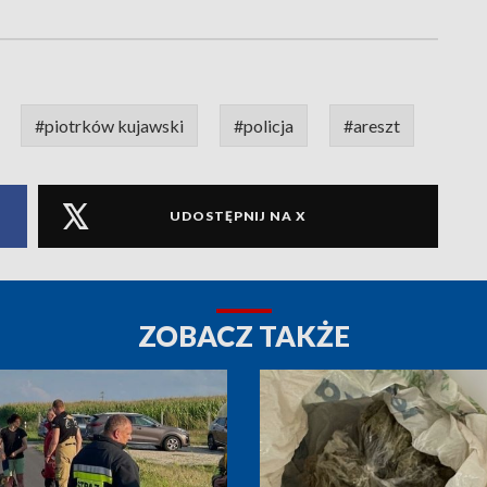
#piotrków kujawski
#policja
#areszt
UDOSTĘPNIJ NA X
ZOBACZ TAKŻE