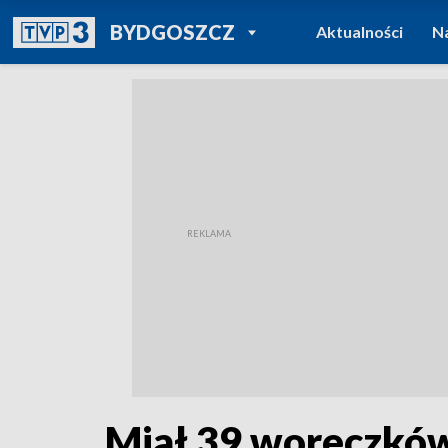
POWRÓT DO
BYDGOSZCZ
Aktualności
N
TVP REGIONY
Miał 39 woreczków