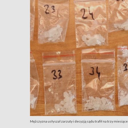
Mężczyzna usłyszał zarzuty i decyzją sądu trafił na trzy miesiące