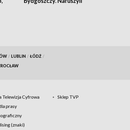
,
Bydgoszczy. Naruszyli
obowiązujące przepisy
dotyczące legalności pobytu
KÓW
/
LUBLIN
/
ŁÓDŹ
/
ROCŁAW
 Telewizja Cyfrowa
Sklep TVP
la prasy
tograficzny
sing (znaki)