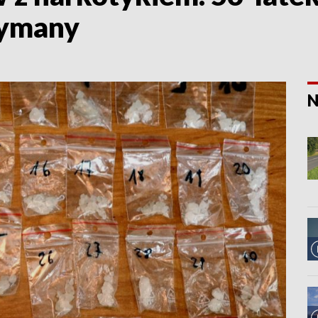
zymany
N