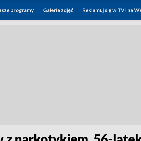
asze programy
Galerie zdjęć
Reklamuj się w TV i na
 z narkotykiem. 56-latek