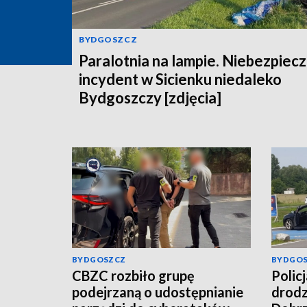
BYDGOSZCZ
Paralotnia na lampie. Niebezpiec
incydent w Sicienku niedaleko
Bydgoszczy [zdjęcia]
BYDGOSZCZ
BYDGO
CBZC rozbiło grupę
Polic
podejrzaną o udostępnianie
drodz