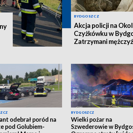
BYDGOSZCZ
Akcja policji na Okol
zny
Czyżkówku w Bydgo
Zatrzymani mężczyźn
kilogramy narkotyk
aktualizacja]
SZCZ
BYDGOSZCZ
jant odebrał poród na
Wielki pożar na
e pod Golubiem-
Szwederowie w Bydgos