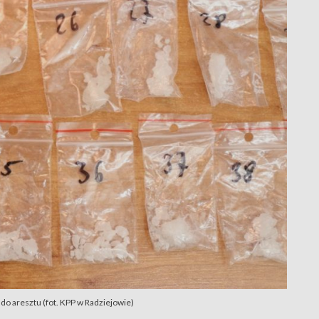
 do aresztu (fot. KPP w Radziejowie)