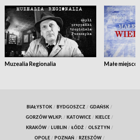
Muzealia Regionalia
Małe miejscow
BIAŁYSTOK
/
BYDGOSZCZ
/
GDAŃSK
/
GORZÓW WLKP.
/
KATOWICE
/
KIELCE
/
KRAKÓW
/
LUBLIN
/
ŁÓDŹ
/
OLSZTYN
/
OPOLE
/
POZNAŃ
/
RZESZÓW
/