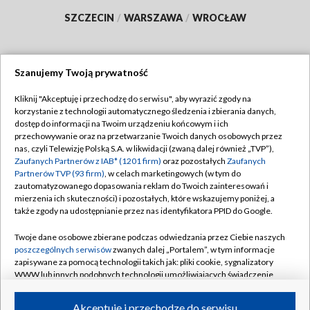
SZCZECIN
/
WARSZAWA
/
WROCŁAW
Szanujemy Twoją prywatność
Dołącz do nas:
Kliknij "Akceptuję i przechodzę do serwisu", aby wyrazić zgody na
korzystanie z technologii automatycznego śledzenia i zbierania danych,
TVP
dostęp do informacji na Twoim urządzeniu końcowym i ich
Abonament TVP
przechowywanie oraz na przetwarzanie Twoich danych osobowych przez
Regulamin TVP
nas, czyli Telewizję Polską S.A. w likwidacji (zwaną dalej również „TVP”),
Emisja w TVP
Polityka prywatności
Zaufanych Partnerów z IAB* (1201 firm)
oraz pozostałych
Zaufanych
Partnerów TVP (93 firm)
, w celach marketingowych (w tym do
Centrum informacji TVP
Moje zgody
zautomatyzowanego dopasowania reklam do Twoich zainteresowań i
mierzenia ich skuteczności) i pozostałych, które wskazujemy poniżej, a
Naziemna Telewizja Cyfrowa
Pomoc
także zgody na udostępnianie przez nas identyfikatora PPID do Google.
Sklep TVP
Biuro reklamy
Twoje dane osobowe zbierane podczas odwiedzania przez Ciebie naszych
Rada Programowa
Kontakt
poszczególnych serwisów
zwanych dalej „Portalem”, w tym informacje
zapisywane za pomocą technologii takich jak: pliki cookie, sygnalizatory
System NOS
WWW lub innych podobnych technologii umożliwiających świadczenie
dopasowanych i bezpiecznych usług, personalizację treści oraz reklam,
Informacje o nadawcy
Kanały
udostępnianie funkcji mediów społecznościowych oraz analizowanie
Akceptuję i przechodzę do serwisu