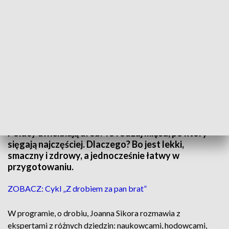
Sztuka z drobiu
Kaczka, kurczak, indyk, gęś, a może podroby?
Polacy uwielbiają drób. To rodzaj mięsa, po który
sięgają najczęściej. Dlaczego? Bo jest lekki,
smaczny i zdrowy, a jednocześnie łatwy w
przygotowaniu.
ZOBACZ: Cykl „Z drobiem za pan brat”
W programie, o drobiu, Joanna Sikora rozmawia z
ekspertami z różnych dziedzin: naukowcami, hodowcami,