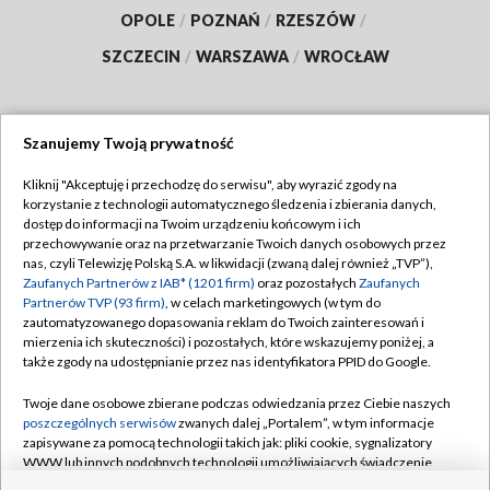
OPOLE
/
POZNAŃ
/
RZESZÓW
/
SZCZECIN
/
WARSZAWA
/
WROCŁAW
Szanujemy Twoją prywatność
Dołącz do nas:
Kliknij "Akceptuję i przechodzę do serwisu", aby wyrazić zgody na
korzystanie z technologii automatycznego śledzenia i zbierania danych,
TVP
dostęp do informacji na Twoim urządzeniu końcowym i ich
Abonament TVP
przechowywanie oraz na przetwarzanie Twoich danych osobowych przez
Regulamin TVP
nas, czyli Telewizję Polską S.A. w likwidacji (zwaną dalej również „TVP”),
Emisja w TVP
Polityka prywatności
Zaufanych Partnerów z IAB* (1201 firm)
oraz pozostałych
Zaufanych
Partnerów TVP (93 firm)
, w celach marketingowych (w tym do
Centrum informacji TVP
Moje zgody
zautomatyzowanego dopasowania reklam do Twoich zainteresowań i
mierzenia ich skuteczności) i pozostałych, które wskazujemy poniżej, a
Naziemna Telewizja Cyfrowa
Pomoc
także zgody na udostępnianie przez nas identyfikatora PPID do Google.
Sklep TVP
Biuro reklamy
Twoje dane osobowe zbierane podczas odwiedzania przez Ciebie naszych
Rada Programowa
Kontakt
poszczególnych serwisów
zwanych dalej „Portalem”, w tym informacje
zapisywane za pomocą technologii takich jak: pliki cookie, sygnalizatory
System NOS
WWW lub innych podobnych technologii umożliwiających świadczenie
dopasowanych i bezpiecznych usług, personalizację treści oraz reklam,
Informacje o nadawcy