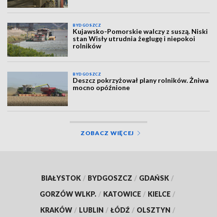
BYDGOSZCZ
Kujawsko-Pomorskie walczy z suszą. Niski
stan Wisły utrudnia żeglugę i niepokoi
rolników
BYDGOSZCZ
Deszcz pokrzyżował plany rolników. Żniwa
mocno opóźnione
ZOBACZ WIĘCEJ
BIAŁYSTOK
/
BYDGOSZCZ
/
GDAŃSK
/
GORZÓW WLKP.
/
KATOWICE
/
KIELCE
/
KRAKÓW
/
LUBLIN
/
ŁÓDŹ
/
OLSZTYN
/