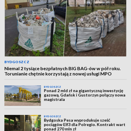
BYDGOSZCZ
Niemal 2 tysiące bezpłatnych BIG BAG-ów w pół roku.
Torunianie chętnie korzystają z nowej usługi MPO
BYDGOSZCZ
Ponad 2 mld zł na gigantyczną inwestycję
gazową. Gdańsk i Gustorzyn połączy nowa
magistrala
BYDGOSZCZ
Bydgoska Pesa wyprodukuje sześć
pociągów Elf3 dla Polregio. Kontrakt wart
ponad 270 mln zł