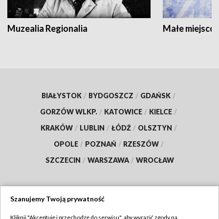
Muzealia Regionalia
Małe miejscow
BIAŁYSTOK
/
BYDGOSZCZ
/
GDAŃSK
/
GORZÓW WLKP.
/
KATOWICE
/
KIELCE
/
KRAKÓW
/
LUBLIN
/
ŁÓDŹ
/
OLSZTYN
/
OPOLE
/
POZNAŃ
/
RZESZÓW
/
SZCZECIN
/
WARSZAWA
/
WROCŁAW
Szanujemy Twoją prywatność
Dołącz do nas:
Kliknij "Akceptuję i przechodzę do serwisu", aby wyrazić zgody na