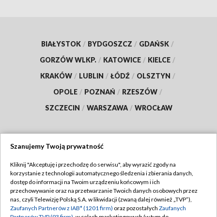
BIAŁYSTOK
/
BYDGOSZCZ
/
GDAŃSK
/
GORZÓW WLKP.
/
KATOWICE
/
KIELCE
/
KRAKÓW
/
LUBLIN
/
ŁÓDŹ
/
OLSZTYN
/
OPOLE
/
POZNAŃ
/
RZESZÓW
/
SZCZECIN
/
WARSZAWA
/
WROCŁAW
Szanujemy Twoją prywatność
Dołącz do nas:
Kliknij "Akceptuję i przechodzę do serwisu", aby wyrazić zgody na
korzystanie z technologii automatycznego śledzenia i zbierania danych,
TVP
dostęp do informacji na Twoim urządzeniu końcowym i ich
Abonament TVP
przechowywanie oraz na przetwarzanie Twoich danych osobowych przez
Regulamin TVP
nas, czyli Telewizję Polską S.A. w likwidacji (zwaną dalej również „TVP”),
Emisja w TVP
Polityka prywatności
Zaufanych Partnerów z IAB* (1201 firm)
oraz pozostałych
Zaufanych
Partnerów TVP (93 firm)
, w celach marketingowych (w tym do