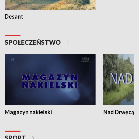
Desant
SPOŁECZEŃSTWO
Magazyn nakielski
Nad Drwęcą
SPORT