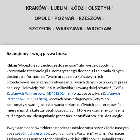
KRAKÓW
/
LUBLIN
/
ŁÓDŹ
/
OLSZTYN
/
OPOLE
/
POZNAŃ
/
RZESZÓW
/
SZCZECIN
/
WARSZAWA
/
WROCŁAW
Szanujemy Twoją prywatność
Dołącz do nas:
Kliknij "Akceptuję i przechodzę do serwisu", aby wyrazić zgody na
korzystanie z technologii automatycznego śledzenia i zbierania danych,
TVP
dostęp do informacji na Twoim urządzeniu końcowym i ich
Abonament TVP
przechowywanie oraz na przetwarzanie Twoich danych osobowych przez
Regulamin TVP
nas, czyli Telewizję Polską S.A. w likwidacji (zwaną dalej również „TVP”),
Emisja w TVP
Polityka prywatności
Zaufanych Partnerów z IAB* (1201 firm)
oraz pozostałych
Zaufanych
Partnerów TVP (93 firm)
, w celach marketingowych (w tym do
Centrum informacji TVP
Moje zgody
zautomatyzowanego dopasowania reklam do Twoich zainteresowań i
mierzenia ich skuteczności) i pozostałych, które wskazujemy poniżej, a
Naziemna Telewizja Cyfrowa
Pomoc
także zgody na udostępnianie przez nas identyfikatora PPID do Google.
Sklep TVP
Biuro reklamy
Twoje dane osobowe zbierane podczas odwiedzania przez Ciebie naszych
Rada Programowa
Kontakt
poszczególnych serwisów
zwanych dalej „Portalem”, w tym informacje
zapisywane za pomocą technologii takich jak: pliki cookie, sygnalizatory