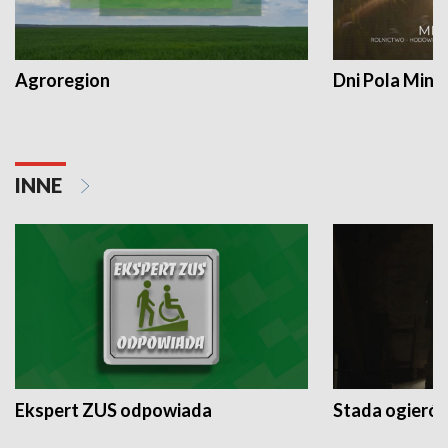
Agroregion
Dni Pola Min
INNE
Ekspert ZUS odpowiada
Stada ogieró