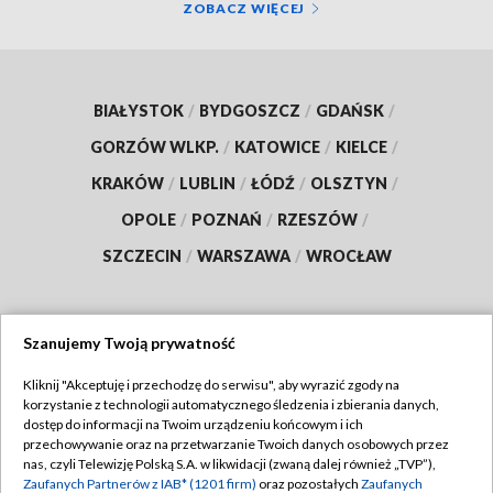
ZOBACZ WIĘCEJ
BIAŁYSTOK
/
BYDGOSZCZ
/
GDAŃSK
/
GORZÓW WLKP.
/
KATOWICE
/
KIELCE
/
KRAKÓW
/
LUBLIN
/
ŁÓDŹ
/
OLSZTYN
/
OPOLE
/
POZNAŃ
/
RZESZÓW
/
SZCZECIN
/
WARSZAWA
/
WROCŁAW
Szanujemy Twoją prywatność
Dołącz do nas:
Kliknij "Akceptuję i przechodzę do serwisu", aby wyrazić zgody na
korzystanie z technologii automatycznego śledzenia i zbierania danych,
TVP
dostęp do informacji na Twoim urządzeniu końcowym i ich
Abonament TVP
przechowywanie oraz na przetwarzanie Twoich danych osobowych przez
Regulamin TVP
nas, czyli Telewizję Polską S.A. w likwidacji (zwaną dalej również „TVP”),
Emisja w TVP
Polityka prywatności
Zaufanych Partnerów z IAB* (1201 firm)
oraz pozostałych
Zaufanych