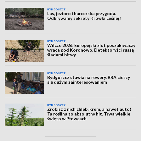
BYDGOSZCZ
Las, jezioro i harcerska przygoda.
Odkrywamy sekrety Krówki Leśnej!
BYDGOSZCZ
Wilcze 2026. Europejski zlot poszukiwaczy
wraca pod Koronowo. Detektoryści ruszą
śladami bitwy
BYDGOSZCZ
Bydgoszcz stawia na rowery. BRA cieszy
się dużym zainteresowaniem
BYDGOSZCZ
Zrobisz z nich chleb, krem, a nawet auto!
Ta roślina to absolutny hit. Trwa wielkie
święto w Płowcach