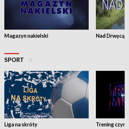
Magazyn nakielski
Nad Drwęcą
SPORT
Liga na skróty
Trening czyni 