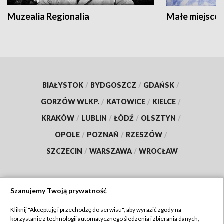
Muzealia Regionalia
Małe miejscow
BIAŁYSTOK
/
BYDGOSZCZ
/
GDAŃSK
/
GORZÓW WLKP.
/
KATOWICE
/
KIELCE
/
KRAKÓW
/
LUBLIN
/
ŁÓDŹ
/
OLSZTYN
/
OPOLE
/
POZNAŃ
/
RZESZÓW
/
SZCZECIN
/
WARSZAWA
/
WROCŁAW
Szanujemy Twoją prywatność
Dołącz do nas:
Kliknij "Akceptuję i przechodzę do serwisu", aby wyrazić zgody na
korzystanie z technologii automatycznego śledzenia i zbierania danych,
TVP