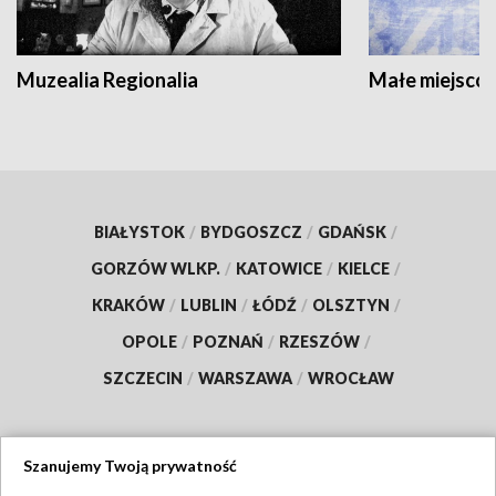
Muzealia Regionalia
Małe miejscow
BIAŁYSTOK
/
BYDGOSZCZ
/
GDAŃSK
/
GORZÓW WLKP.
/
KATOWICE
/
KIELCE
/
KRAKÓW
/
LUBLIN
/
ŁÓDŹ
/
OLSZTYN
/
OPOLE
/
POZNAŃ
/
RZESZÓW
/
SZCZECIN
/
WARSZAWA
/
WROCŁAW
Szanujemy Twoją prywatność
Dołącz do nas: