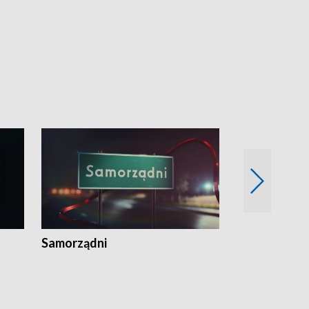
Samorządni
Wspólna sp