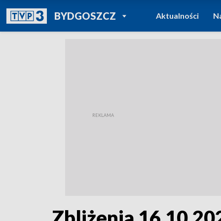
POWRÓT DO
BYDGOSZCZ
Aktualności
N
TVP REGIONY
Zbliżenia 16.10.202