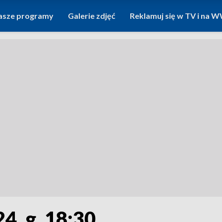
asze programy
Galerie zdjęć
Reklamuj się w TV i na
4, g. 18:30