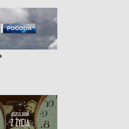
ato”
a