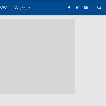
 WWW
Więcej