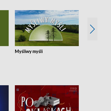
Myśliwy myśli
Spotkania z 