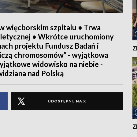
 więcborskim szpitalu • Trwa
tletycznej • Wkrótce uruchomiony
ach projektu Fundusz Badań i
Z
 liczą chromosomów” - wyjątkowa
Wyjątkowe widowisko na niebie -
idziana nad Polską
UDOSTĘPNIJ NA X
Z