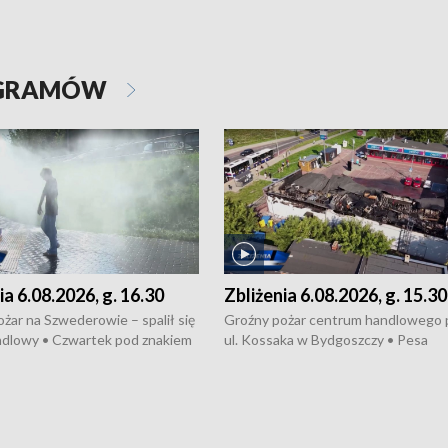
OGRAMÓW
ia 6.08.2026, g. 16.30
Zbliżenia 6.08.2026, g. 15.30
żar na Szwederowie – spalił się
Groźny pożar centrum handlowego 
ndlowy • Czwartek pod znakiem
ul. Kossaka w Bydgoszczy • Pesa
burz • Dobre prognozy dla
wyprodukuje nowoczesne,
 – rolnicy mogą liczyć na
energooszczędne pociągi dla Polregi
lony • Akcja porodowa na trasie
Zmiany w przepisach o pomocy
uń – pomógł policyjny patrol •
społecznej • Przed nami 10. jubileu
my na kolejną odsłonę programu
Festiwal Wisły