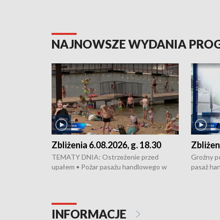
NAJNOWSZE WYDANIA PR
Zbliżenia 6.08.2026, g. 18.30
Zbliżen
TEMATY DNIA: Ostrzeżenie przed
Groźny po
upałem • Pożar pasażu handlowego w
pasaż ha
Bydgoszczy • Policja rozbiła lokalną siatkę
upałów i 
dealerską – grozi im do 12 lat więzienia •
kukurydzy
Akcja porodowa na trasie Rypin-Toruń –
wysokie p
pomógł policyjny patrol • Wyjątkowy
Rypin-Tor
INFORMACJE
projekt UMK w Toruniu
Zaprasza