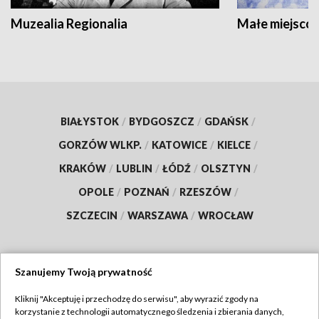
Muzealia Regionalia
Małe miejscow
BIAŁYSTOK
/
BYDGOSZCZ
/
GDAŃSK
/
GORZÓW WLKP.
/
KATOWICE
/
KIELCE
/
KRAKÓW
/
LUBLIN
/
ŁÓDŹ
/
OLSZTYN
/
OPOLE
/
POZNAŃ
/
RZESZÓW
/
SZCZECIN
/
WARSZAWA
/
WROCŁAW
Szanujemy Twoją prywatność
Dołącz do nas:
Kliknij "Akceptuję i przechodzę do serwisu", aby wyrazić zgody na
korzystanie z technologii automatycznego śledzenia i zbierania danych,
TVP