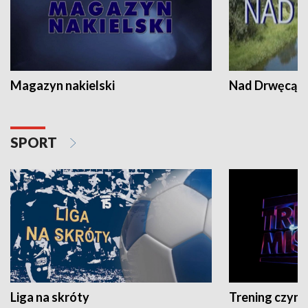
Magazyn nakielski
Nad Drwęcą
SPORT
Liga na skróty
Trening czyni 