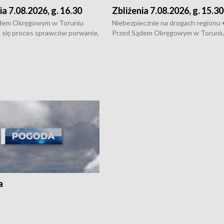
ia 7.08.2026, g. 16.30
Zbliżenia 7.08.2026, g. 15.30
dem Okręgowym w Toruniu
Niebezpiecznie na drogach regionu 
 się proces sprawców porwanie,
Przed Sądem Okręgowym w Toruni
 tortur pod Grudziądzem • 3 mln
rozpoczął się proces sprawców por
 mogą wynosić straty po pożarze
pobicie i tortur pod Grudziądzem • 
Kossaka w Bydgoszczy •
o oszczędzanie wody • Ważne dla
cznie na drogach regionu •
rolników badania w Stacji Doświadcz
ąg sporu o pranie na bydgoskich
Oceny Odmian w Chrząstowie
kach
a