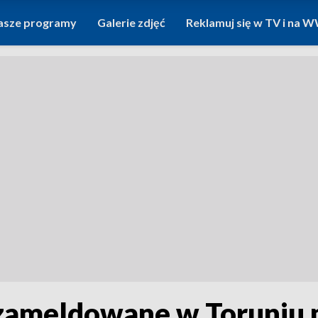
asze programy
Galerie zdjęć
Reklamuj się w TV i na
ezameldowane w Toruniu 