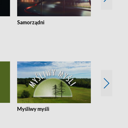
Samorządni
Wspólna sp
Myśliwy myśli
Spotkania z 