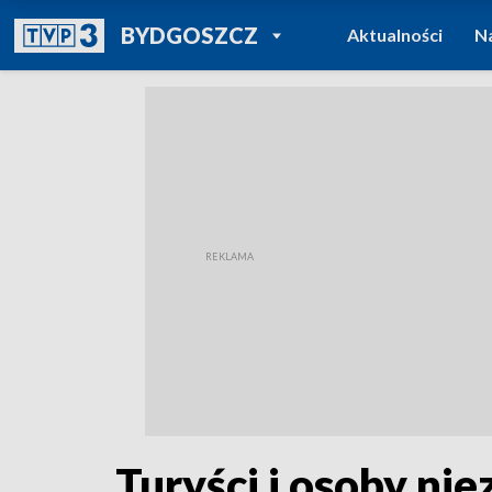
POWRÓT DO
BYDGOSZCZ
Aktualności
N
TVP REGIONY
Turyści i osoby ni