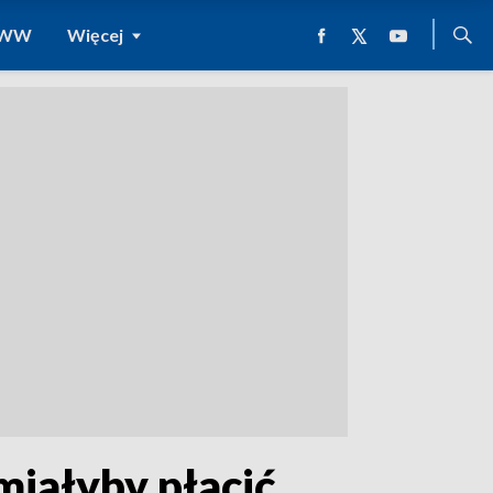
 WWW
Więcej
miałyby płacić