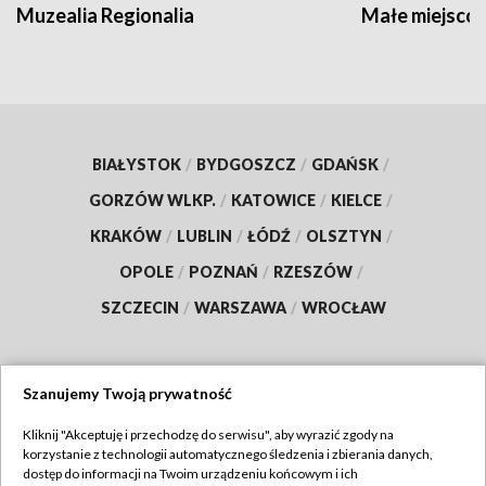
Muzealia Regionalia
Małe miejscow
BIAŁYSTOK
/
BYDGOSZCZ
/
GDAŃSK
/
GORZÓW WLKP.
/
KATOWICE
/
KIELCE
/
KRAKÓW
/
LUBLIN
/
ŁÓDŹ
/
OLSZTYN
/
OPOLE
/
POZNAŃ
/
RZESZÓW
/
SZCZECIN
/
WARSZAWA
/
WROCŁAW
Szanujemy Twoją prywatność
Dołącz do nas:
Kliknij "Akceptuję i przechodzę do serwisu", aby wyrazić zgody na
korzystanie z technologii automatycznego śledzenia i zbierania danych,
TVP
dostęp do informacji na Twoim urządzeniu końcowym i ich