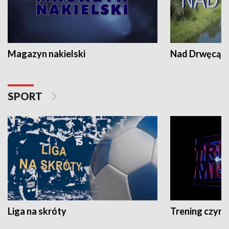
Magazyn nakielski
Nad Drwęcą
SPORT
Liga na skróty
Trening czyni 