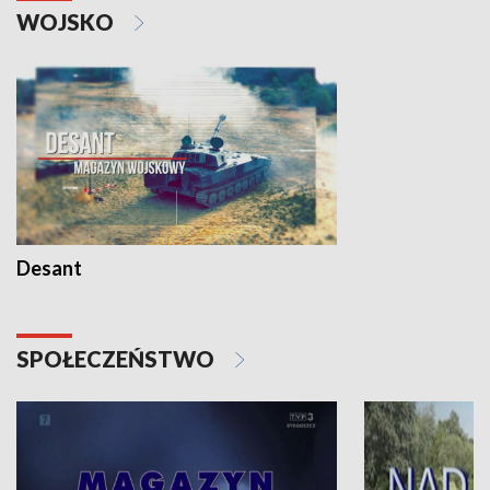
WOJSKO
Desant
SPOŁECZEŃSTWO