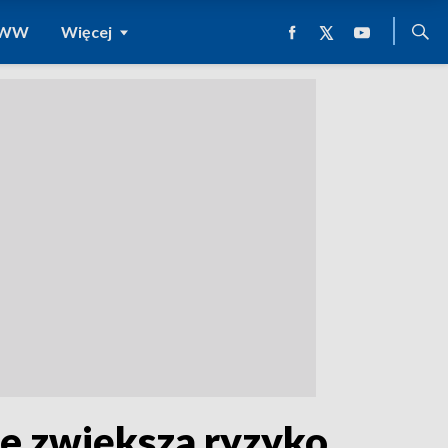
 WWW
Więcej
ie zwiększa ryzyko