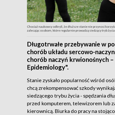
Chociaż naukowcy odkryli, że dłuższe stanie nie przynosi korzy
zalecając osobom, które regularnie prowadzą siedzący tryb życia r
Długotrwałe przebywanie w pozy
chorób układu sercowo-naczyni
chorób naczyń krwionośnych – i
Epidemiology".
Stanie zyskało popularność wśród osó
chcą zrekompensować szkody wynikaj
siedzącego trybu życia - spędzania dłu
przed komputerem, telewizorem lub z
kierownicą. Biurka do pracy na stojąco 