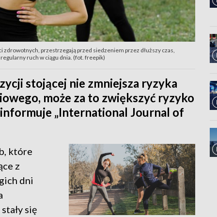
ści zdrowotnych, przestrzegają przed siedzeniem przez dłuższy czas,
egularny ruch w ciągu dnia. (fot. freepik)
cji stojącej nie zmniejsza ryzyka
owego, może za to zwiększyć ryzyko
nformuje „International Journal of
b, które
ące z
gich dni
a
stały się