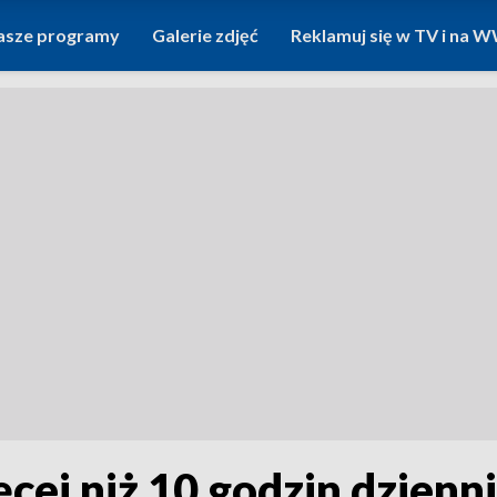
asze programy
Galerie zdjęć
Reklamuj się w TV i na
ęcej niż 10 godzin dzienn