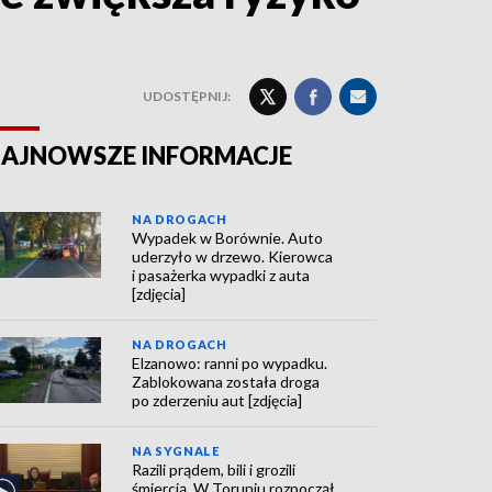
UDOSTĘPNIJ:
AJNOWSZE INFORMACJE
NA DROGACH
Wypadek w Borównie. Auto
uderzyło w drzewo. Kierowca
i pasażerka wypadki z auta
[zdjęcia]
NA DROGACH
Elzanowo: ranni po wypadku.
Zablokowana została droga
po zderzeniu aut [zdjęcia]
NA SYGNALE
Razili prądem, bili i grozili
śmiercią. W Toruniu rozpoczął