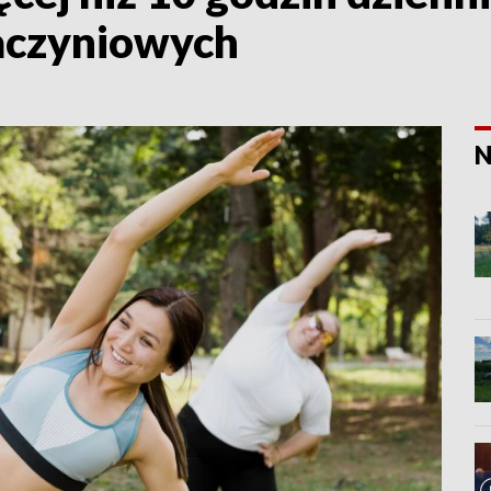
aczyniowych
N