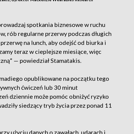
eprowadzaj spotkania biznesowe w ruchu
ów, rób regularne przerwy podczas długich
rzerwę na lunch, aby odejść od biurka i
zamy teraz w cieplejsze miesiące, więc
czną” — powiedział Stamatakis.
Ahmadiego opublikowane na początku tego
nsywnych ćwiczeń lub 30 minut
zeń dziennie może pomóc obniżyć ryzyko
adziły siedzący tryb życia przez ponad 11
zy użyciu danych o zawałach, udarach i