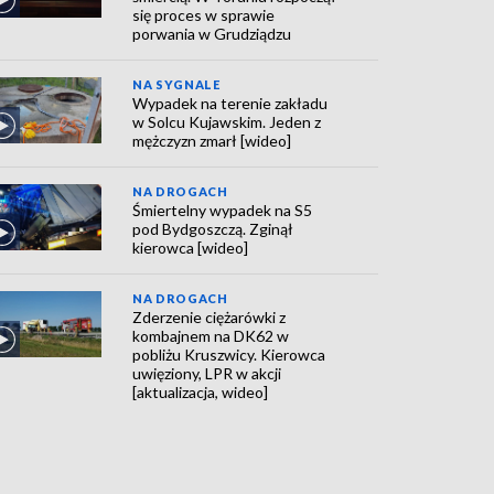
się proces w sprawie
porwania w Grudziądzu
NA SYGNALE
Wypadek na terenie zakładu
w Solcu Kujawskim. Jeden z
mężczyzn zmarł [wideo]
NA DROGACH
Śmiertelny wypadek na S5
pod Bydgoszczą. Zginął
kierowca [wideo]
NA DROGACH
Zderzenie ciężarówki z
kombajnem na DK62 w
pobliżu Kruszwicy. Kierowca
uwięziony, LPR w akcji
[aktualizacja, wideo]