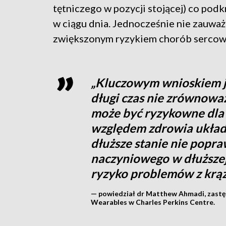
tętniczego w pozycji stojącej) co podk
w ciągu dnia. Jednocześnie nie zauważo
zwiększonym ryzykiem chorób sercow
„Kluczowym wnioskiem jes
długi czas nie zrównoważ
może być ryzykowne dla
względem zdrowia układu
dłuższe stanie nie popr
naczyniowego w dłuższej
ryzyko problemów z krą
— powiedział dr Matthew Ahmadi, zast
Wearables w Charles Perkins Centre.