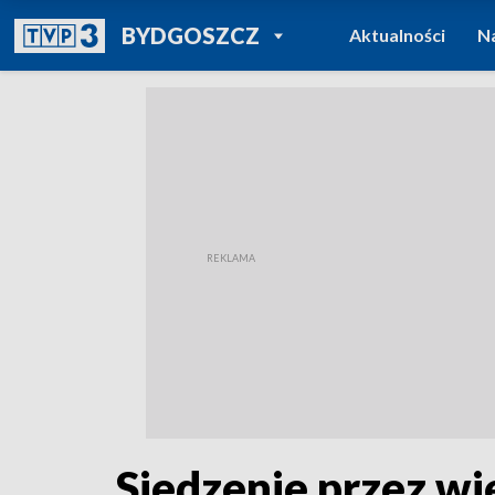
POWRÓT DO
BYDGOSZCZ
Aktualności
N
TVP REGIONY
Siedzenie przez wi