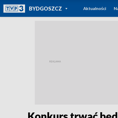
POWRÓT DO
BYDGOSZCZ
Aktualności
N
TVP REGIONY
Konkurs trwać będz