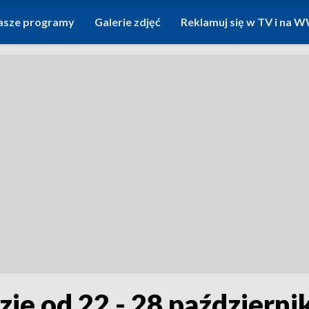
asze programy
Galerie zdjęć
Reklamuj się w TV i na
ie od 22 - 28 październi