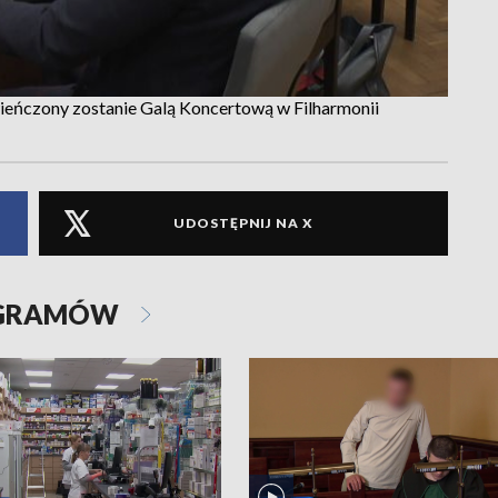
wieńczony zostanie Galą Koncertową w Filharmonii
UDOSTĘPNIJ NA X
OGRAMÓW