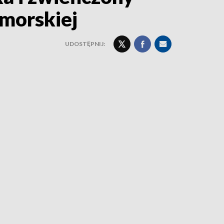
omorskiej
UDOSTĘPNIJ: