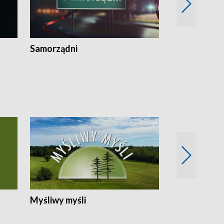
Samorządni
Wspólna sp
Myśliwy myśli
Spotkania z 