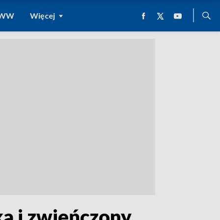
 WWW
Więcej
ka i zwieńczony