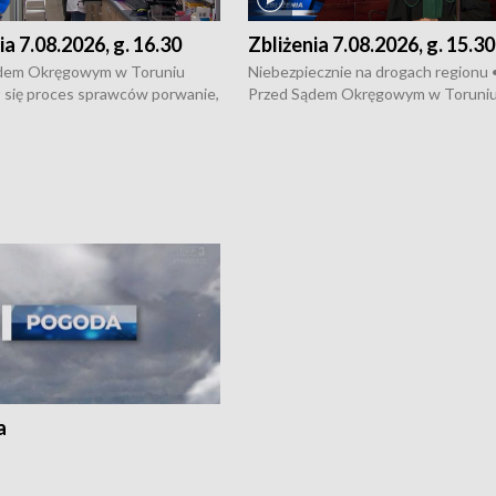
ia 7.08.2026, g. 16.30
Zbliżenia 7.08.2026, g. 15.30
dem Okręgowym w Toruniu
Niebezpiecznie na drogach regionu 
 się proces sprawców porwanie,
Przed Sądem Okręgowym w Toruni
 tortur pod Grudziądzem • 3 mln
rozpoczął się proces sprawców por
 mogą wynosić straty po pożarze
pobicie i tortur pod Grudziądzem • 
Kossaka w Bydgoszczy •
o oszczędzanie wody • Ważne dla
cznie na drogach regionu •
rolników badania w Stacji Doświadcz
ąg sporu o pranie na bydgoskich
Oceny Odmian w Chrząstowie
kach
a