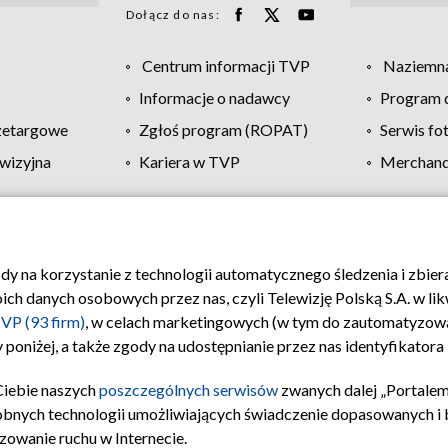
Dołącz do nas:
Centrum informacji TVP
Naziemna
Informacje o nadawcy
Program d
zetargowe
Zgłoś program (ROPAT)
Serwis fo
wizyjna
Kariera w TVP
Merchandi
Polityka prywatności
Moje zgody
Pomoc
Biuro re
ody na korzystanie z technologii automatycznego śledzenia i zbie
 danych osobowych przez nas, czyli Telewizję Polską S.A. w likw
VP (93 firm)
, w celach marketingowych (w tym do zautomatyzow
 poniżej, a także zgody na udostępnianie przez nas identyfikator
Ciebie naszych
poszczególnych serwisów
zwanych dalej „Portalem
obnych technologii umożliwiających świadczenie dopasowanych i be
zowanie ruchu w Internecie.