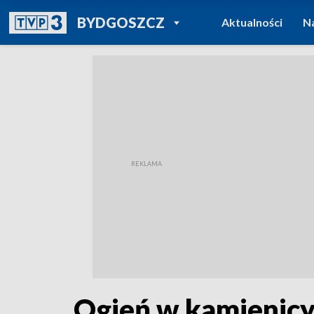
POWRÓT DO
BYDGOSZCZ
Aktualności
N
TVP REGIONY
Ogień w kamienicy