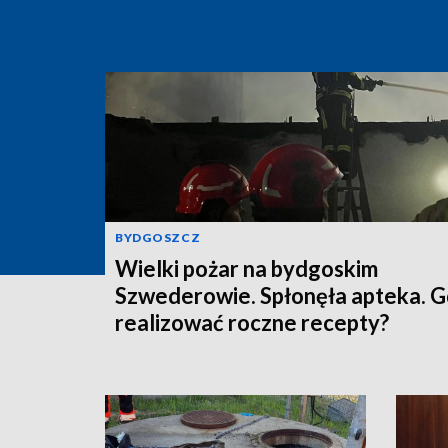
BYDGOSZCZ
Wielki pożar na bydgoskim
Szwederowie. Spłonęła apteka. G
realizować roczne recepty?