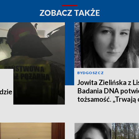
ZOBACZ TAKŻE
BYDGOSZCZ
Jowita Zielińska z Lis
Badania DNA potwie
dzie
tożsamość. „Trwają 
na celu zrekonstru
wydarzeń z dnia zag
[wideo]