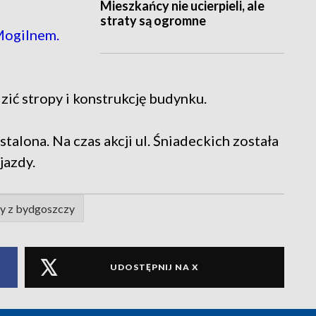
Mieszkańcy nie ucierpieli, ale
straty są ogromne
Mogilnem.
zić stropy i konstrukcję budynku.
talona. Na czas akcji ul. Śniadeckich została
jazdy.
cy z bydgoszczy
UDOSTĘPNIJ NA X