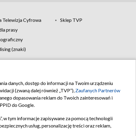
 Telewizja Cyfrowa
Sklep TVP
la prasy
tograficzny
sing (znaki)
klamy
Kontakt
rania danych, dostęp do informacji na Twoim urządzeniu
idacji (zwaną dalej również „TVP”),
Zaufanych Partnerów
anego dopasowania reklam do Twoich zainteresowań i
a PPID do Google.
”, w tym informacje zapisywane za pomocą technologii
zpiecznych usług, personalizację treści oraz reklam,