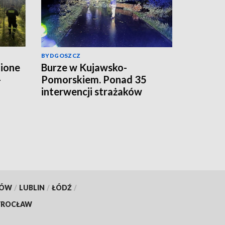
BYDGOSZCZ
zione
Burze w Kujawsko-
-
Pomorskiem. Ponad 35
interwencji strażaków
ona
[aktualizacja, zdjęcia]
e
deo,
KÓW
/
LUBLIN
/
ŁÓDŹ
/
ROCŁAW