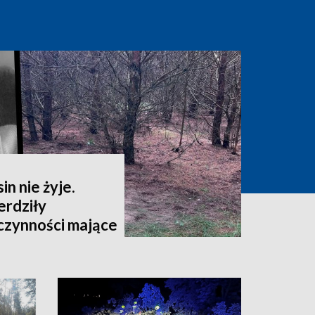
in nie żyje.
rdziły
czynności mające
owanie przebiegu
inięcia kobiety"