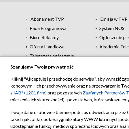
Abonament TVP
Emisja w TVP
Rada Programowa
System NOS
Biuro Reklamy
Ogłoszenie pr
Oferta Handlowa
Akademia Tele
Telegazeta ogłoszenia
Szanujemy Twoją prywatność
Regulamin TVP
Kliknij "Akceptuję i przechodzę do serwisu", aby wyrazić zg
końcowym i ich przechowywanie oraz na przetwarzanie Twoich
z IAB* (1201 firm)
oraz pozostałych
Zaufanych Partnerów T
mierzenia ich skuteczności) i pozostałych, które wskazujemy
Twoje dane osobowe zbierane podczas odwiedzania przez 
takich jak: pliki cookie, sygnalizatory WWW lub innych pod
udostępnianie funkcji mediów społecznościowych oraz anali