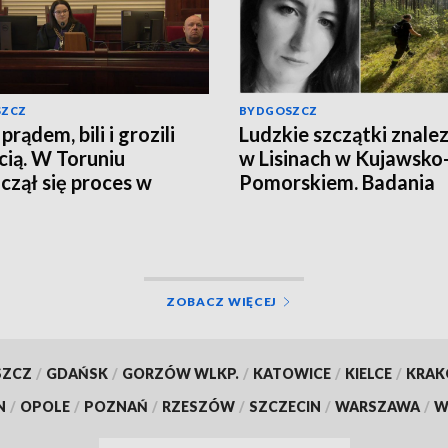
SZCZ
BYDGOSZCZ
 prądem, bili i grozili
Ludzkie szczątki znale
cią. W Toruniu
w Lisinach w Kujawsko
czął się proces w
Pomorskiem. Badania
ie porwania w
zakończono. To zagini
iądzu
Jowita Zielińska. Będzi
przełom w sprawie
zaginionej Jowity
Zielińskiej? [zdjęcia, wi
ZOBACZ WIĘCEJ
aktualizacja]
SZCZ
/
GDAŃSK
/
GORZÓW WLKP.
/
KATOWICE
/
KIELCE
/
KRA
N
/
OPOLE
/
POZNAŃ
/
RZESZÓW
/
SZCZECIN
/
WARSZAWA
/
W