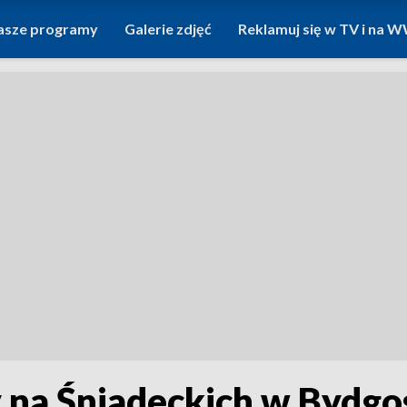
asze programy
Galerie zdjęć
Reklamuj się w TV i na
 na Śniadeckich w Bydgo