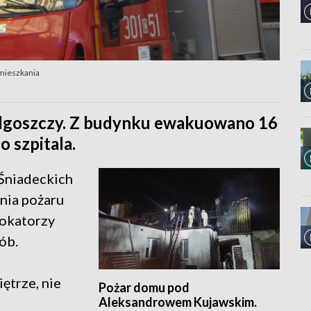
amieszkania
dgoszczy. Z budynku ewakuowano 16
o szpitala.
 Śniadeckich
enia pożaru
Lokatorzy
ób.
iętrze, nie
Pożar domu pod
Aleksandrowem Kujawskim.