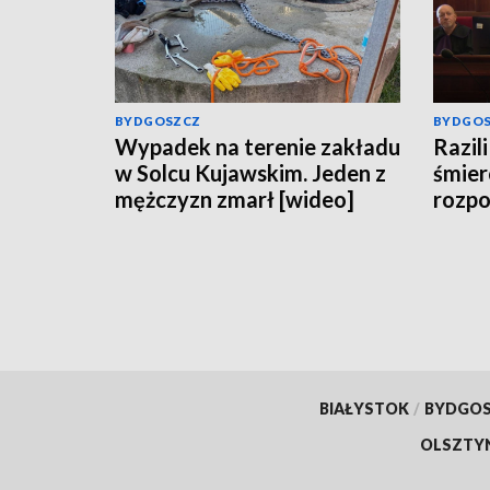
BYDGOSZCZ
BYDGO
Wypadek na terenie zakładu
Razili
w Solcu Kujawskim. Jeden z
śmier
mężczyzn zmarł [wideo]
rozpo
spraw
Grudz
BIAŁYSTOK
/
BYDGO
OLSZTY