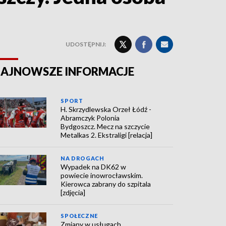
UDOSTĘPNIJ:
AJNOWSZE INFORMACJE
SPORT
H. Skrzydlewska Orzeł Łódź -
Abramczyk Polonia
Bydgoszcz. Mecz na szczycie
Metalkas 2. Ekstraligi [relacja]
NA DROGACH
Wypadek na DK62 w
powiecie inowrocławskim.
Kierowca zabrany do szpitala
[zdjęcia]
SPOŁECZNE
Zmiany w usługach