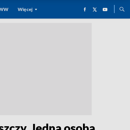
 WWW
Więcej
szczy. Jedna osoba