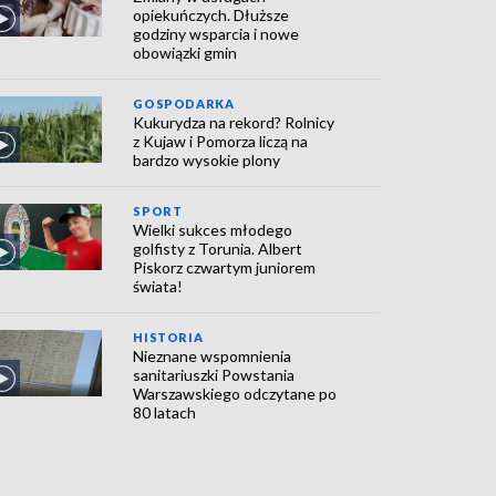
opiekuńczych. Dłuższe
godziny wsparcia i nowe
obowiązki gmin
GOSPODARKA
Kukurydza na rekord? Rolnicy
z Kujaw i Pomorza liczą na
bardzo wysokie plony
SPORT
Wielki sukces młodego
golfisty z Torunia. Albert
Piskorz czwartym juniorem
świata!
HISTORIA
Nieznane wspomnienia
sanitariuszki Powstania
Warszawskiego odczytane po
80 latach