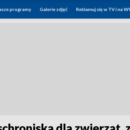
asze programy
Galerie zdjęć
Reklamuj się w TV i na
schroniska dla zwierząt,