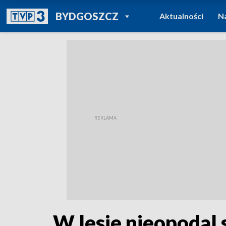
POWRÓT DO
BYDGOSZCZ
Aktualności
N
TVP REGIONY
W lesie nieopodal 