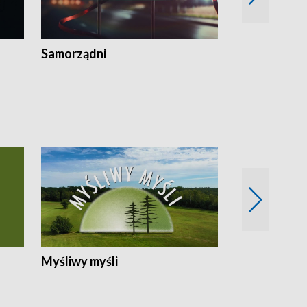
Samorządni
Wspólna sp
Myśliwy myśli
Spotkania z 