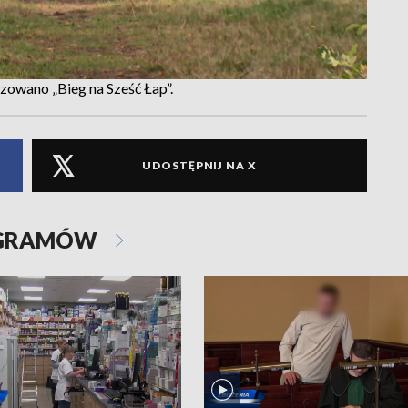
izowano „Bieg na Sześć Łap”.
UDOSTĘPNIJ NA X
OGRAMÓW