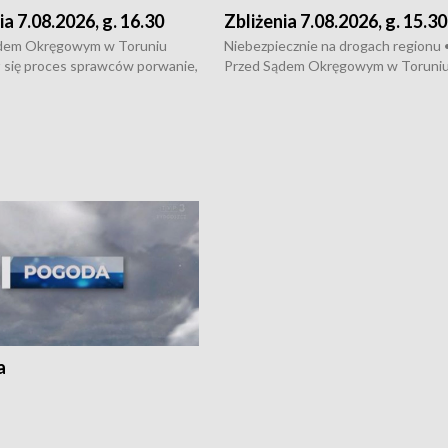
ia 7.08.2026, g. 16.30
Zbliżenia 7.08.2026, g. 15.30
dem Okręgowym w Toruniu
Niebezpiecznie na drogach regionu 
 się proces sprawców porwanie,
Przed Sądem Okręgowym w Toruni
 tortur pod Grudziądzem • 3 mln
rozpoczął się proces sprawców por
 mogą wynosić straty po pożarze
pobicie i tortur pod Grudziądzem • 
Kossaka w Bydgoszczy •
o oszczędzanie wody • Ważne dla
cznie na drogach regionu •
rolników badania w Stacji Doświadcz
ąg sporu o pranie na bydgoskich
Oceny Odmian w Chrząstowie
kach
a