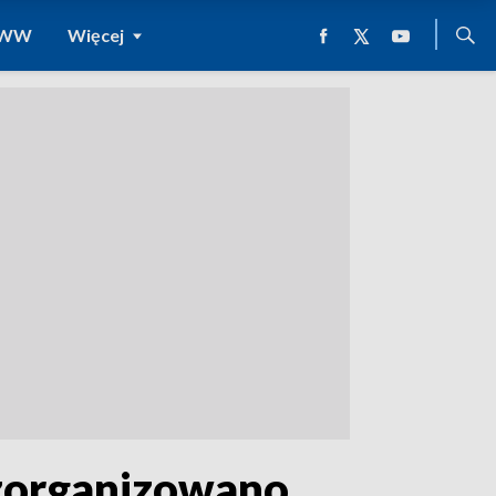
 WWW
Więcej
 zorganizowano