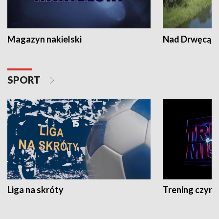
Magazyn nakielski
Nad Drwęcą
SPORT
Liga na skróty
Trening czyni 