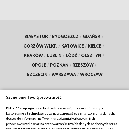
BIAŁYSTOK
/
BYDGOSZCZ
/
GDAŃSK
/
GORZÓW WLKP.
/
KATOWICE
/
KIELCE
/
KRAKÓW
/
LUBLIN
/
ŁÓDŹ
/
OLSZTYN
/
OPOLE
/
POZNAŃ
/
RZESZÓW
/
SZCZECIN
/
WARSZAWA
/
WROCŁAW
Szanujemy Twoją prywatność
Dołącz do nas:
Kliknij "Akceptuję i przechodzę do serwisu", aby wyrazić zgody na
korzystanie z technologii automatycznego śledzenia i zbierania danych,
TVP
dostęp do informacji na Twoim urządzeniu końcowym i ich
Abonament TVP
przechowywanie oraz na przetwarzanie Twoich danych osobowych przez
Regulamin TVP
nas, czyli Telewizję Polską S.A. w likwidacji (zwaną dalej również „TVP”),