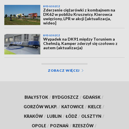
BYDGOSZCZ
Zderzenie ciężarówki z kombajnem na
DK62 w pobliżu Kruszwicy. Kierowca
uwięziony, LPR w akcji [aktualizacja,
wideo]
BYDGOSZCZ
Wypadek na DK91 między Toruniem a
Chełmżą. Kamper zderzył się czołowo z
autem (aktualizacja)
ZOBACZ WIĘCEJ
BIAŁYSTOK
/
BYDGOSZCZ
/
GDAŃSK
/
GORZÓW WLKP.
/
KATOWICE
/
KIELCE
/
KRAKÓW
/
LUBLIN
/
ŁÓDŹ
/
OLSZTYN
/
OPOLE
/
POZNAŃ
/
RZESZÓW
/