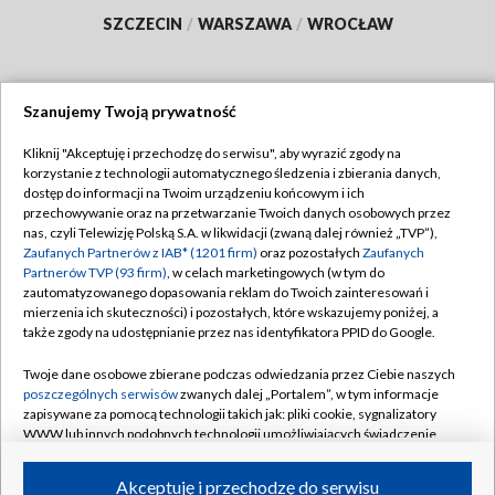
SZCZECIN
/
WARSZAWA
/
WROCŁAW
Szanujemy Twoją prywatność
Dołącz do nas:
Kliknij "Akceptuję i przechodzę do serwisu", aby wyrazić zgody na
korzystanie z technologii automatycznego śledzenia i zbierania danych,
TVP
dostęp do informacji na Twoim urządzeniu końcowym i ich
Abonament TVP
przechowywanie oraz na przetwarzanie Twoich danych osobowych przez
Regulamin TVP
nas, czyli Telewizję Polską S.A. w likwidacji (zwaną dalej również „TVP”),
Emisja w TVP
Polityka prywatności
Zaufanych Partnerów z IAB* (1201 firm)
oraz pozostałych
Zaufanych
Partnerów TVP (93 firm)
, w celach marketingowych (w tym do
Centrum informacji TVP
Moje zgody
zautomatyzowanego dopasowania reklam do Twoich zainteresowań i
mierzenia ich skuteczności) i pozostałych, które wskazujemy poniżej, a
Naziemna Telewizja Cyfrowa
Pomoc
także zgody na udostępnianie przez nas identyfikatora PPID do Google.
Sklep TVP
Biuro reklamy
Twoje dane osobowe zbierane podczas odwiedzania przez Ciebie naszych
Rada Programowa
Kontakt
poszczególnych serwisów
zwanych dalej „Portalem”, w tym informacje
zapisywane za pomocą technologii takich jak: pliki cookie, sygnalizatory
System NOS
WWW lub innych podobnych technologii umożliwiających świadczenie
dopasowanych i bezpiecznych usług, personalizację treści oraz reklam,
Informacje o nadawcy
Kanały
udostępnianie funkcji mediów społecznościowych oraz analizowanie
Akceptuję i przechodzę do serwisu
ruchu w Internecie.