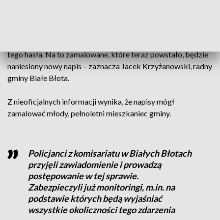
Wykorzystano do tego wałek malarski i białą farbę.
– Ta akcja została przyjęta pozytywnie przez mieszkańców i
przez dzieci. Z tego, co słyszę, to dzieci stosowały się do
tego hasła. Na to zamalowane, które teraz powstało, będzie
naniesiony nowy napis – zaznacza Jacek Krzyżanowski, radny
gminy Białe Błota.
Z nieoficjalnych informacji wynika, że napisy mógł
zamalować młody, pełnoletni mieszkaniec gminy.
Policjanci z komisariatu w Białych Błotach
przyjęli zawiadomienie i prowadzą
postępowanie w tej sprawie.
Zabezpieczyli już monitoringi, m.in. na
podstawie których będą wyjaśniać
wszystkie okoliczności tego zdarzenia