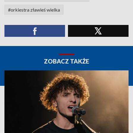
#orkiestra zławieś wielka
ZOBACZ TAKŻE