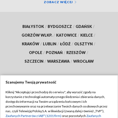
ZOBACZ WIĘCEJ
BIAŁYSTOK
/
BYDGOSZCZ
/
GDAŃSK
/
GORZÓW WLKP.
/
KATOWICE
/
KIELCE
/
KRAKÓW
/
LUBLIN
/
ŁÓDŹ
/
OLSZTYN
/
OPOLE
/
POZNAŃ
/
RZESZÓW
/
SZCZECIN
/
WARSZAWA
/
WROCŁAW
Szanujemy Twoją prywatność
Dołącz do nas:
Kliknij "Akceptuję i przechodzę do serwisu", aby wyrazić zgody na
korzystanie z technologii automatycznego śledzenia i zbierania danych,
TVP
dostęp do informacji na Twoim urządzeniu końcowym i ich
Abonament TVP
przechowywanie oraz na przetwarzanie Twoich danych osobowych przez
Regulamin TVP
nas, czyli Telewizję Polską S.A. w likwidacji (zwaną dalej również „TVP”),
Emisja w TVP
Polityka prywatności
Zaufanych Partnerów z IAB* (1201 firm)
oraz pozostałych
Zaufanych