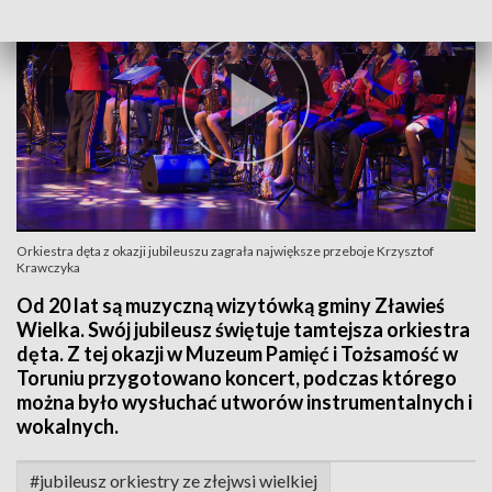
Orkiestra dęta z okazji jubileuszu zagrała największe przeboje Krzysztof
Krawczyka
Od 20 lat są muzyczną wizytówką gminy Zławieś
Wielka. Swój jubileusz świętuje tamtejsza orkiestra
dęta. Z tej okazji w Muzeum Pamięć i Tożsamość w
Toruniu przygotowano koncert, podczas którego
można było wysłuchać utworów instrumentalnych i
wokalnych.
#jubileusz orkiestry ze złejwsi wielkiej