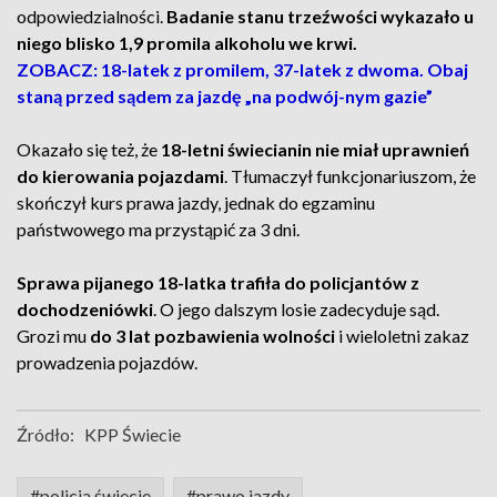
odpowiedzialności.
Badanie stanu trzeźwości wykazało u
niego blisko 1,9 promila alkoholu we krwi.
ZOBACZ: 18-latek z promilem, 37-latek z dwoma. Obaj
staną przed sądem za jazdę „na podwój-nym gazie”
Okazało się też, że
18-letni świecianin nie miał uprawnień
do kierowania pojazdami
. Tłumaczył funkcjonariuszom, że
skończył kurs prawa jazdy, jednak do egzaminu
państwowego ma przystąpić za 3 dni.
Sprawa pijanego 18-latka trafiła do policjantów z
dochodzeniówki
. O jego dalszym losie zadecyduje sąd.
Grozi mu
do 3 lat pozbawienia wolności
i wieloletni zakaz
prowadzenia pojazdów.
Źródło:
KPP Świecie
#policja świecie
#prawo jazdy