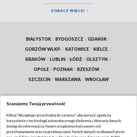
ZOBACZ WIĘCEJ
BIAŁYSTOK
/
BYDGOSZCZ
/
GDAŃSK
/
GORZÓW WLKP.
/
KATOWICE
/
KIELCE
/
KRAKÓW
/
LUBLIN
/
ŁÓDŹ
/
OLSZTYN
/
OPOLE
/
POZNAŃ
/
RZESZÓW
/
SZCZECIN
/
WARSZAWA
/
WROCŁAW
Szanujemy Twoją prywatność
Dołącz do nas:
Kliknij "Akceptuję i przechodzę do serwisu", aby wyrazić zgody na
korzystanie z technologii automatycznego śledzenia i zbierania danych,
TVP
dostęp do informacji na Twoim urządzeniu końcowym i ich
Abonament TVP
przechowywanie oraz na przetwarzanie Twoich danych osobowych przez
Regulamin TVP