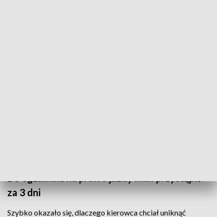
huk na ulicy Łukasiewicza w Świeciu
. Jak się okazało, ktoś
wjechał samochodem w mur ogrodzenia posesji i
jednocześnie uszkodził zaparkowany obok samochód.
ZOBACZ: Sondaż: prawie 85 proc. badanych chce
wprowadzenia do polskiego prawa pojęcia „zabójstwo
drogowe"
O zdarzeniu został powiadomiony dyżurny miejscowej
komendy, a na miejscu
interweniowali policjanci ruchu
drogowego
. Kierowca bmw próbował uciekać, ale nie
zdążył odejść daleko. Wskazany przez świadków,
został
zatrzymany przez policjantów.
Do egzaminu na prawo jazdy miał przystąpić
za 3 dni
Szybko okazało się, dlaczego kierowca chciał uniknąć