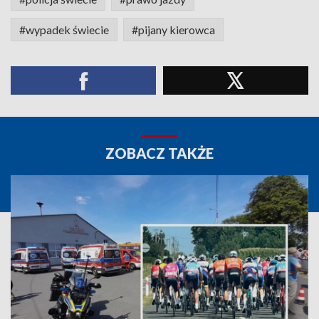
#wypadek świecie
#pijany kierowca
ZOBACZ TAKŻE