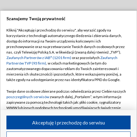
Szanujemy Twoją prywatność
Dołącz do nas:
Kliknij "Akceptuję i przechodzę do serwisu", aby wyrazić zgody na
korzystanie z technologii automatycznego śledzenia i zbierania danych,
TVP
dostęp do informacji na Twoim urządzeniu końcowym i ich
Abonament TVP
przechowywanie oraz na przetwarzanie Twoich danych osobowych przez
Regulamin TVP
nas, czyli Telewizję Polską S.A. w likwidacji (zwaną dalej również „TVP”),
Emisja w TVP
Polityka prywatności
Zaufanych Partnerów z IAB* (1201 firm)
oraz pozostałych
Zaufanych
Partnerów TVP (93 firm)
, w celach marketingowych (w tym do
Centrum informacji TVP
Moje zgody
zautomatyzowanego dopasowania reklam do Twoich zainteresowań i
mierzenia ich skuteczności) i pozostałych, które wskazujemy poniżej, a
Naziemna Telewizja Cyfrowa
Pomoc
także zgody na udostępnianie przez nas identyfikatora PPID do Google.
Sklep TVP
Biuro reklamy
Twoje dane osobowe zbierane podczas odwiedzania przez Ciebie naszych
Rada Programowa
Kontakt
poszczególnych serwisów
zwanych dalej „Portalem”, w tym informacje
zapisywane za pomocą technologii takich jak: pliki cookie, sygnalizatory
System NOS
WWW lub innych podobnych technologii umożliwiających świadczenie
dopasowanych i bezpiecznych usług, personalizację treści oraz reklam,
Informacje o nadawcy
Kanały
udostępnianie funkcji mediów społecznościowych oraz analizowanie
Akceptuję i przechodzę do serwisu
ruchu w Internecie.
Program dla prasy
©2026 Telewizja Polska S.A. w likwidacji
Biuro Reklamy
Twoje dane osobowe zbierane podczas odwiedzania przez Ciebie