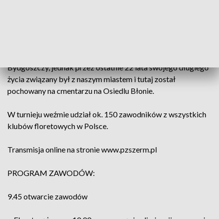
Będzie to jednocześnie Memoriał Adama PAPÉE (1895-
1990) - ps. "Gil", doktor praw, bankowiec, jeden z pierwszych
szablistów polskich, czterokrotny olimpijczyk (1924, 1928,
1932, 1936), epoka w historii polskiej szermierki, dwukrotny
brązowy medalista (1928, 1932), Nie urodził się w
Bydgoszczy, jednak przez ostatnie 22 lata swojego długiego
życia związany był z naszym miastem i tutaj został
pochowany na cmentarzu na Osiedlu Błonie.
W turnieju weźmie udział ok. 150 zawodników z wszystkich
klubów floretowych w Polsce.
Transmisja online na stronie www.pzszerm.pl
PROGRAM ZAWODÓW:
9.45 otwarcie zawodów