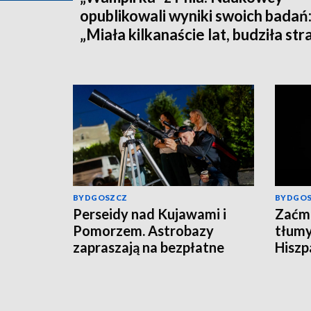
opublikowali wyniki swoich badań
„Miała kilkanaście lat, budziła str
BYDGOSZCZ
BYDGO
Perseidy nad Kujawami i
Zaćmi
Pomorzem. Astrobazy
tłumy
zapraszają na bezpłatne
Hiszpa
obserwacje nocnego nieba