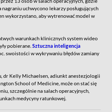
 przez 13 osób w salach operacyjnych, gdzie
Na nagraniu uchwycono lekarzy posługujących
 ten wykorzystano, aby wytrenować model w
twych warunkach klinicznych system wideo
były pobierane.
Sztuczna inteligencja
proc. swoistości w wykrywaniu błędów zamiany
 dr Kelly Michaelsen, adiunkt anestezjologii
ngton School of Medicine, może on stać się
iu, szczególnie na salach operacyjnych,
arunkach medycyny ratunkowej.