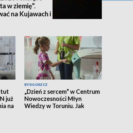
ta w ziemię".
wać na Kujawach i
ktualizacja]
BYDGOSZCZ
tut
„Dzień z sercem” w Centrum
N już
Nowoczesności Młyn
nia na
Wiedzy w Toruniu. Jak
działa ten mięsień, ile krwi
pompuje w minutę?