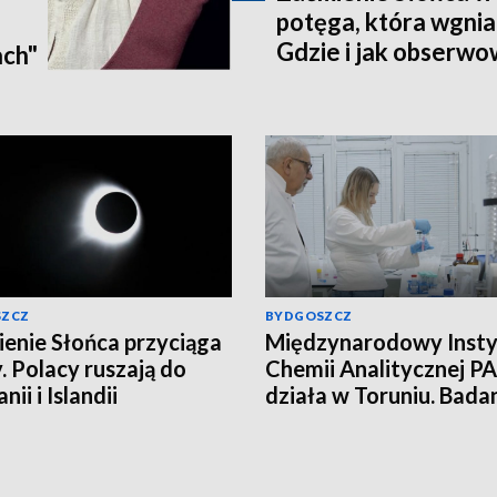
potęga, która wgnia
:
Gdzie i jak obserwo
ach"
Pomorzu? [zdjęcia, a
SZCZ
BYDGOSZCZ
enie Słońca przyciąga
Międzynarodowy Insty
. Polacy ruszają do
Chemii Analitycznej PA
nii i Islandii
działa w Toruniu. Bada
najwyższym poziomie
naukowym!