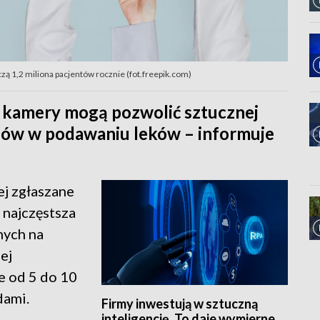
ą 1,2 miliona pacjentów rocznie (fot.freepik.com)
 kamery mogą pozwolić sztucznej
ędów w podawaniu leków – informuje
ej zgłaszane
 najczęstsza
nych na
ej
e od 5 do 10
dami.
Firmy inwestują w sztuczną
inteligencję. To daje wymierne