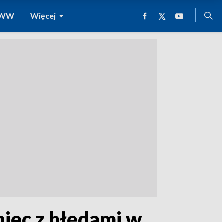
 WWW
Więcej
niec z błędami w