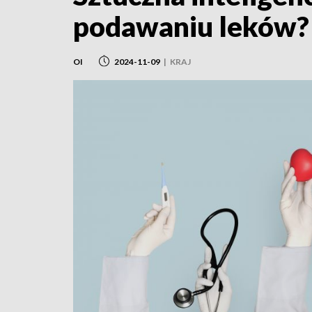
podawaniu leków?
OI
2024-11-09
|
KRAJ