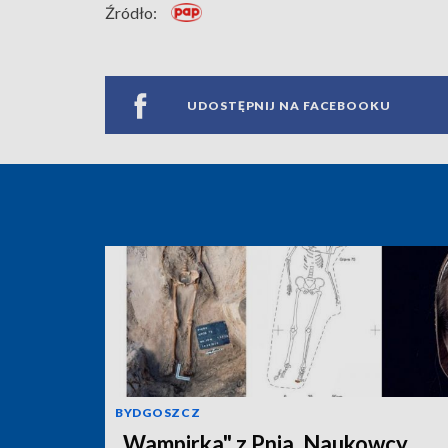
Źródło:
UDOSTĘPNIJ NA FACEBOOKU
BYDGOSZCZ
„Wampirka" z Pnia. Naukowcy