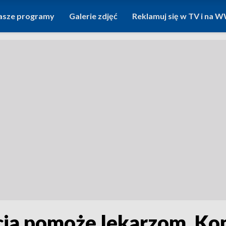
asze programy
Galerie zdjęć
Reklamuj się w TV i na
cja pomoże lekarzom. Ko