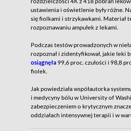
rozdzielczości 4K z 418 pobrań leków
ustawienia i oświetlenie były różne. 
się fiolkami i strzykawkami. Materiał
rozpoznawaniu ampułek z lekami.
Podczas testów prowadzonych w nieła
rozpoznał i zidentyfikował, jakie leki 
osiągnęła
99,6 proc. czułości i 98,8 
fiolek.
Jak powiedziała współautorka systemu,
i medycyny bólu w University of Washi
zabezpieczeniem o krytycznym znaczen
oddziałach intensywnej terapii i w w