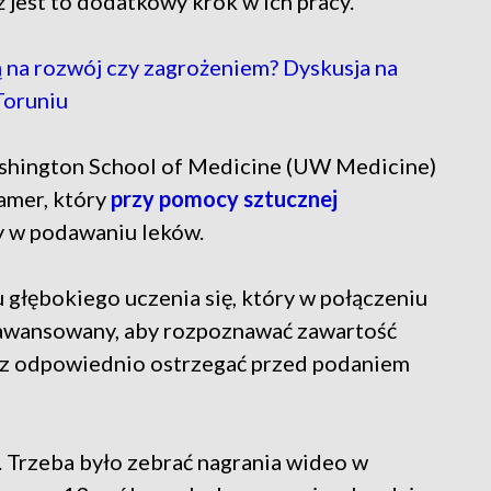
 jest to dodatkowy krok w ich pracy.
 na rozwój czy zagrożeniem? Dyskusja na
Toruniu
shington School of Medicine (UW Medicine)
amer, który
przy pomocy sztucznej
y w podawaniu leków.
łębokiego uczenia się, który w połączeniu
aawansowany, aby rozpoznawać zawartość
raz odpowiednio ostrzegać przed podaniem
. Trzeba było zebrać nagrania wideo w