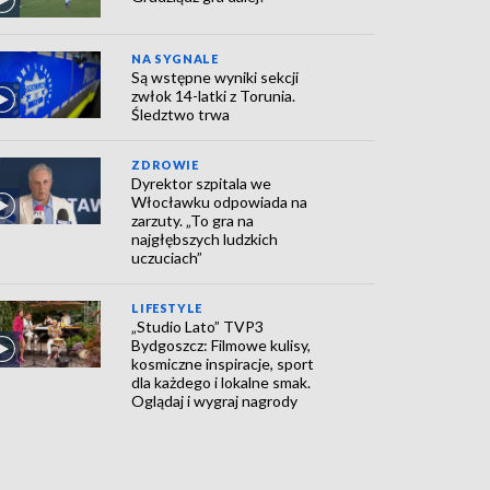
NA SYGNALE
Są wstępne wyniki sekcji
zwłok 14-latki z Torunia.
Śledztwo trwa
ZDROWIE
Dyrektor szpitala we
Włocławku odpowiada na
zarzuty. „To gra na
najgłębszych ludzkich
uczuciach”
LIFESTYLE
„Studio Lato” TVP3
Bydgoszcz: Filmowe kulisy,
kosmiczne inspiracje, sport
dla każdego i lokalne smak.
Oglądaj i wygraj nagrody