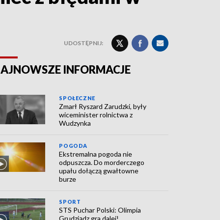
UDOSTĘPNIJ:
AJNOWSZE INFORMACJE
SPOŁECZNE
Zmarł Ryszard Zarudzki, były
wiceminister rolnictwa z
Wudzynka
POGODA
Ekstremalna pogoda nie
odpuszcza. Do morderczego
upału dołączą gwałtowne
burze
SPORT
STS Puchar Polski: Olimpia
Grudziądz gra dalej!