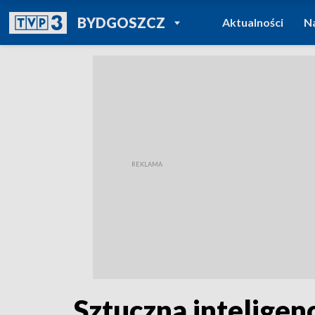
POWRÓT DO
BYDGOSZCZ
Aktualności
N
TVP REGIONY
Sztuczna inteligen