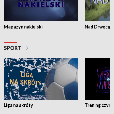
Magazyn nakielski
Nad Drwęcą
SPORT
Liga na skróty
Trening czyni 