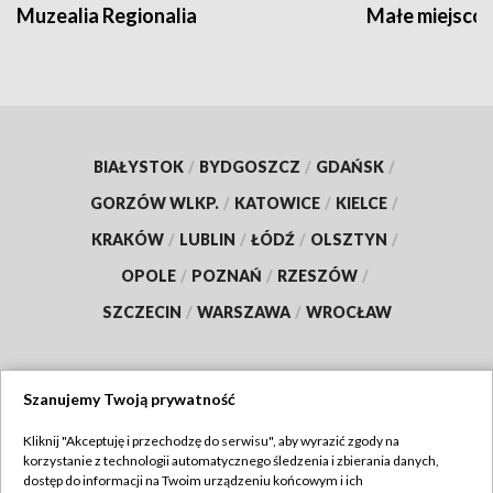
Muzealia Regionalia
Małe miejscow
BIAŁYSTOK
/
BYDGOSZCZ
/
GDAŃSK
/
GORZÓW WLKP.
/
KATOWICE
/
KIELCE
/
KRAKÓW
/
LUBLIN
/
ŁÓDŹ
/
OLSZTYN
/
OPOLE
/
POZNAŃ
/
RZESZÓW
/
SZCZECIN
/
WARSZAWA
/
WROCŁAW
Szanujemy Twoją prywatność
Dołącz do nas:
Kliknij "Akceptuję i przechodzę do serwisu", aby wyrazić zgody na
korzystanie z technologii automatycznego śledzenia i zbierania danych,
TVP
dostęp do informacji na Twoim urządzeniu końcowym i ich