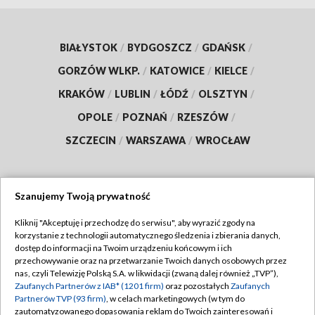
BIAŁYSTOK
/
BYDGOSZCZ
/
GDAŃSK
/
GORZÓW WLKP.
/
KATOWICE
/
KIELCE
/
KRAKÓW
/
LUBLIN
/
ŁÓDŹ
/
OLSZTYN
/
OPOLE
/
POZNAŃ
/
RZESZÓW
/
SZCZECIN
/
WARSZAWA
/
WROCŁAW
Szanujemy Twoją prywatność
Dołącz do nas:
Kliknij "Akceptuję i przechodzę do serwisu", aby wyrazić zgody na
korzystanie z technologii automatycznego śledzenia i zbierania danych,
TVP
dostęp do informacji na Twoim urządzeniu końcowym i ich
Abonament TVP
przechowywanie oraz na przetwarzanie Twoich danych osobowych przez
Regulamin TVP
nas, czyli Telewizję Polską S.A. w likwidacji (zwaną dalej również „TVP”),
Emisja w TVP
Polityka prywatności
Zaufanych Partnerów z IAB* (1201 firm)
oraz pozostałych
Zaufanych
Partnerów TVP (93 firm)
, w celach marketingowych (w tym do
Centrum informacji TVP
Moje zgody
zautomatyzowanego dopasowania reklam do Twoich zainteresowań i