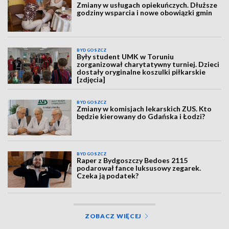
Zmiany w usługach opiekuńczych. Dłuższe
godziny wsparcia i nowe obowiązki gmin
BYDGOSZCZ
Były student UMK w Toruniu
zorganizował charytatywny turniej. Dzieci
dostały oryginalne koszulki piłkarskie
[zdjęcia]
BYDGOSZCZ
Zmiany w komisjach lekarskich ZUS. Kto
będzie kierowany do Gdańska i Łodzi?
BYDGOSZCZ
Raper z Bydgoszczy Bedoes 2115
podarował fance luksusowy zegarek.
Czeka ją podatek?
ZOBACZ WIĘCEJ