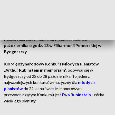
im. Z. Brzeskiego w Warszawie, z klasy prof. Joanny
Ławrynowicz-Just.
ZOBACZ: Bydgoszcz stolicą młodych pianistów.
Rozpoczął się międzynarodowy konkurs
Koncert laureatów konkursu w poniedziałek
28
października o godz. 18 w Filharmonii Pomorskiej w
Bydgoszczy.
XIII Międzynarodowy Konkurs Młodych Pianistów
„Arthur Rubinstein in memoriam”
, odbywał się w
Bydgoszczy od 22 do 28 października. To jeden z
najważniejszych konkursów muzyczny dla
młodych
pianistów
do 22 lat na świecie. Honorowym
przewodniczącym Konkursu jest
Ewa Rubinstein
- córka
wielkiego pianisty.