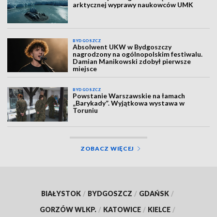
arktycznej wyprawy naukowców UMK
BYDGOSZCZ
Absolwent UKW w Bydgoszczy
nagrodzony na ogólnopolskim festiwalu.
Damian Manikowski zdobył pierwsze
miejsce
BYDGOSZCZ
Powstanie Warszawskie na łamach
„Barykady”. Wyjątkowa wystawa w
Toruniu
ZOBACZ WIĘCEJ
BIAŁYSTOK
/
BYDGOSZCZ
/
GDAŃSK
/
GORZÓW WLKP.
/
KATOWICE
/
KIELCE
/