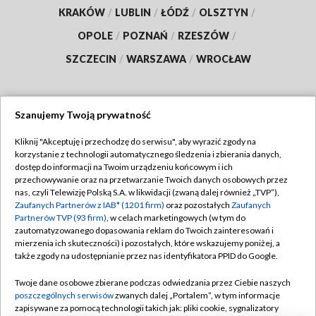
KRAKÓW
/
LUBLIN
/
ŁÓDŹ
/
OLSZTYN
/
OPOLE
/
POZNAŃ
/
RZESZÓW
/
SZCZECIN
/
WARSZAWA
/
WROCŁAW
Szanujemy Twoją prywatność
Dołącz do nas:
Kliknij "Akceptuję i przechodzę do serwisu", aby wyrazić zgody na
korzystanie z technologii automatycznego śledzenia i zbierania danych,
TVP
dostęp do informacji na Twoim urządzeniu końcowym i ich
Abonament TVP
przechowywanie oraz na przetwarzanie Twoich danych osobowych przez
Regulamin TVP
nas, czyli Telewizję Polską S.A. w likwidacji (zwaną dalej również „TVP”),
Emisja w TVP
Polityka prywatności
Zaufanych Partnerów z IAB* (1201 firm)
oraz pozostałych
Zaufanych
Partnerów TVP (93 firm)
, w celach marketingowych (w tym do
Centrum informacji TVP
Moje zgody
zautomatyzowanego dopasowania reklam do Twoich zainteresowań i
mierzenia ich skuteczności) i pozostałych, które wskazujemy poniżej, a
Naziemna Telewizja Cyfrowa
Pomoc
także zgody na udostępnianie przez nas identyfikatora PPID do Google.
Sklep TVP
Biuro reklamy
Twoje dane osobowe zbierane podczas odwiedzania przez Ciebie naszych
Rada Programowa
Kontakt
poszczególnych serwisów
zwanych dalej „Portalem”, w tym informacje
zapisywane za pomocą technologii takich jak: pliki cookie, sygnalizatory
System NOS