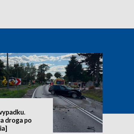
 wypadku.
a droga po
ia]