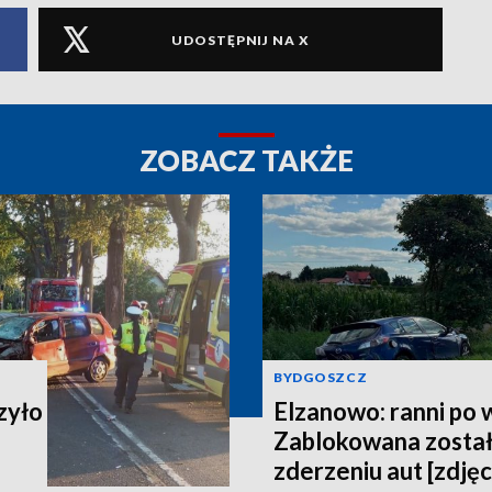
UDOSTĘPNIJ NA X
ZOBACZ TAKŻE
BYDGOSZCZ
zyło
Elzanowo: ranni po
Zablokowana został
zderzeniu aut [zdjęc