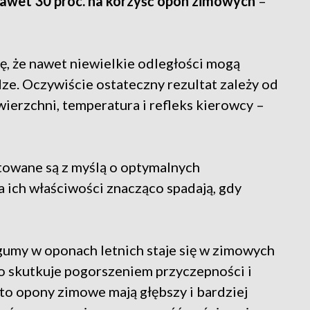
wet 30 proc. na korzyść opon zimowych
–
gę, że nawet niewielkie odległości mogą
e. Oczywiście ostateczny rezultat zależy od
wierzchni, temperatura i refleks kierowcy –
ktowane są z myślą o optymalnych
 ich właściwości znacząco spadają, gdy
gumy w oponach letnich staje się w zimowych
co skutkuje pogorszeniem przyczepności i
o opony zimowe mają głębszy i bardziej