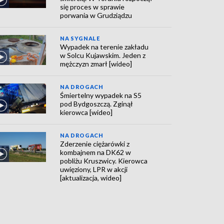
się proces w sprawie
porwania w Grudziądzu
NA SYGNALE
Wypadek na terenie zakładu
w Solcu Kujawskim. Jeden z
mężczyzn zmarł [wideo]
NA DROGACH
Śmiertelny wypadek na S5
pod Bydgoszczą. Zginął
kierowca [wideo]
NA DROGACH
Zderzenie ciężarówki z
kombajnem na DK62 w
pobliżu Kruszwicy. Kierowca
uwięziony, LPR w akcji
[aktualizacja, wideo]