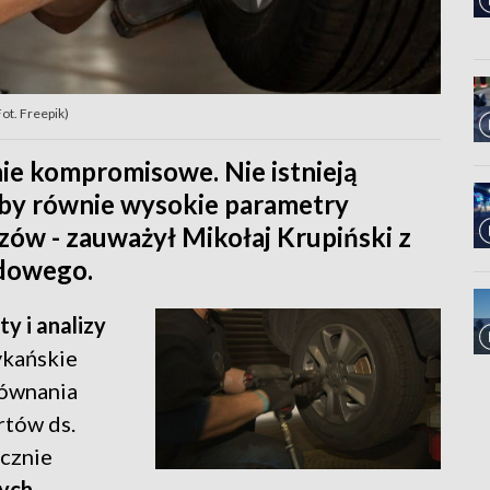
ot. Freepik)
ie kompromisowe. Nie istnieją
yby równie wysokie parametry
zów - zauważył Mikołaj Krupiński z
dowego.
ty i analizy
ykańskie
równania
rtów ds.
cznie
ych