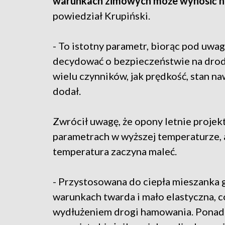
warunkach zimowych może wynosić na
powiedział Krupiński.
- To istotny parametr, biorąc pod uwa
decydować o bezpieczeństwie na drodz
wielu czynników, jak prędkość, stan na
dodał.
Zwrócił uwagę, że opony letnie proje
parametrach w wyższej temperaturze, a
temperatura zaczyna maleć.
- Przystosowana do ciepła mieszanka 
warunkach twarda i mało elastyczna, 
wydłużeniem drogi hamowania. Ponadt