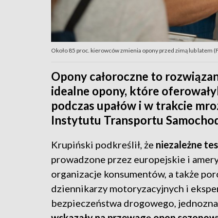
Około 85 proc. kierowców zmienia opony przed zimą lub latem (F
Opony całoroczne to rozwiązan
idealne opony, które oferował
podczas upałów i w trakcie mro
Instytutu Transportu Samocho
Krupiński podkreślił, że
niezależne tes
prowadzone przez europejskie i amer
organizacje konsumentów, a także po
dziennikarzy motoryzacyjnych i ekspe
bezpieczeństwa drogowego, jednozna
wskazały na przewagę opon sezonow