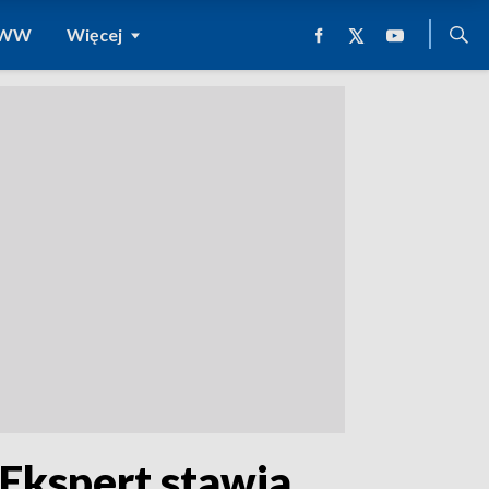
 WWW
Więcej
 Ekspert stawia