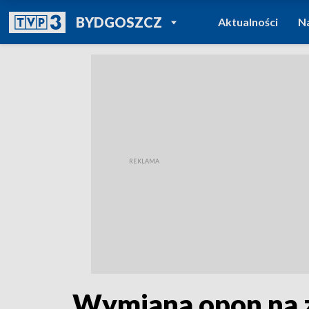
POWRÓT DO
BYDGOSZCZ
Aktualności
N
TVP REGIONY
Wymiana opon na zi