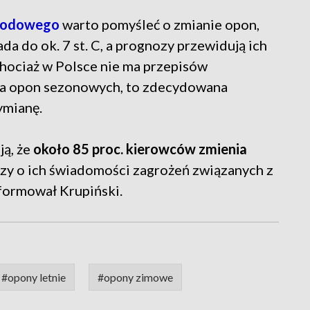
chodowego
warto pomyśleć o zmianie opon,
a do ok. 7 st. C, a prognozy przewidują ich
 chociaż w Polsce nie ma przepisów
ia opon sezonowych, to zdecydowana
ymianę.
ją, że
około 85 proc. kierowców zmienia
czy o ich świadomości zagrożeń związanych z
formował Krupiński.
#opony letnie
#opony zimowe