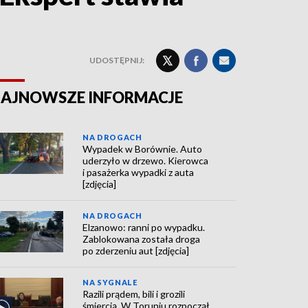
UDOSTĘPNIJ:
AJNOWSZE INFORMACJE
NA DROGACH
Wypadek w Borównie. Auto
uderzyło w drzewo. Kierowca
i pasażerka wypadki z auta
[zdjęcia]
NA DROGACH
Elzanowo: ranni po wypadku.
Zablokowana została droga
po zderzeniu aut [zdjęcia]
NA SYGNALE
Razili prądem, bili i grozili
śmiercią. W Toruniu rozpoczął