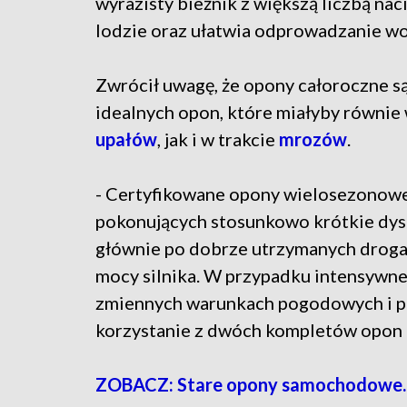
wyrazisty bieżnik z większą liczbą nac
lodzie oraz ułatwia odprowadzanie wod
Zwrócił uwagę, że opony całoroczne 
idealnych opon, które miałyby równie
upałów
, jak i w trakcie
mrozów
.
- Certyfikowane opony wielosezonow
pokonujących stosunkowo krótkie dysta
głównie po dobrze utrzymanych drogac
mocy silnika. W przypadku intensywne
zmiennych warunkach pogodowych i prz
korzystanie z dwóch kompletów opon - 
ZOBACZ: Stare opony samochodowe. Co 