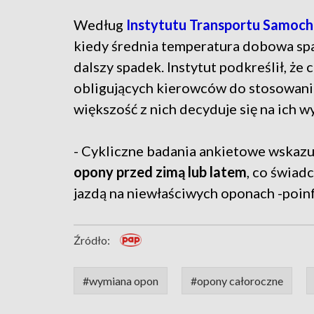
Według
Instytutu Transportu Samo
kiedy średnia temperatura dobowa spad
dalszy spadek. Instytut podkreślił, że
obligujących kierowców do stosowan
większość z nich decyduje się na ich w
- Cykliczne badania ankietowe wskazu
opony przed zimą lub latem
, co świad
jazdą na niewłaściwych oponach -poin
Źródło:
#wymiana opon
#opony całoroczne