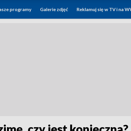
asze programy
Galerie zdjęć
Reklamuj się w TV i na
mę, czy jest konieczna?