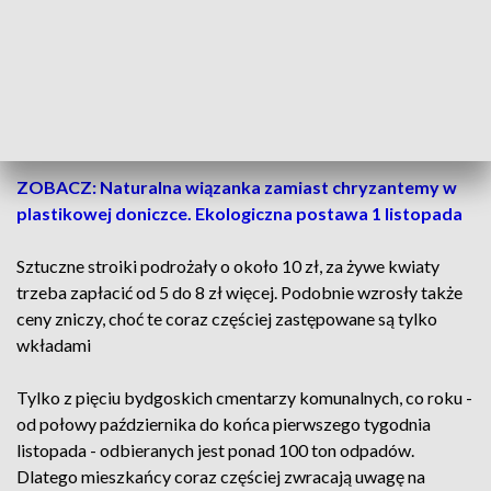
Porządki na grobach tuż przed Wszystkich Świętych to już
polska tradycja. A na wysprzątanych pomnikach i płytach
grobów, jak co roku, pojawiają się kolorowe kwiaty i znicze.
Dla sprzedawców to prawdziwe żniwa, ale mieszkańcy
szukają oszczędności.
ZOBACZ: Naturalna wiązanka zamiast chryzantemy w
plastikowej doniczce. Ekologiczna postawa 1 listopada
Sztuczne stroiki podrożały o około 10 zł, za żywe kwiaty
trzeba zapłacić od 5 do 8 zł więcej. Podobnie wzrosły także
ceny zniczy, choć te coraz częściej zastępowane są tylko
wkładami
Tylko z pięciu bydgoskich cmentarzy komunalnych, co roku -
od połowy października do końca pierwszego tygodnia
listopada - odbieranych jest ponad 100 ton odpadów.
Dlatego mieszkańcy coraz częściej zwracają uwagę na