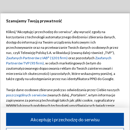
Szanujemy Twoją prywatność
Dołącz do nas:
Kliknij "Akceptuję i przechodzę do serwisu", aby wyrazić zgody na
korzystanie z technologii automatycznego śledzenia i zbierania danych,
TVP
dostęp do informacji na Twoim urządzeniu końcowym i ich
Abonament TVP
przechowywanie oraz na przetwarzanie Twoich danych osobowych przez
Regulamin TVP
nas, czyli Telewizję Polską S.A. w likwidacji (zwaną dalej również „TVP”),
Emisja w TVP
Polityka prywatności
Zaufanych Partnerów z IAB* (1201 firm)
oraz pozostałych
Zaufanych
Partnerów TVP (93 firm)
, w celach marketingowych (w tym do
Centrum informacji TVP
Moje zgody
zautomatyzowanego dopasowania reklam do Twoich zainteresowań i
mierzenia ich skuteczności) i pozostałych, które wskazujemy poniżej, a
Naziemna Telewizja Cyfrowa
Pomoc
także zgody na udostępnianie przez nas identyfikatora PPID do Google.
Sklep TVP
Biuro reklamy
Twoje dane osobowe zbierane podczas odwiedzania przez Ciebie naszych
Rada Programowa
Kontakt
poszczególnych serwisów
zwanych dalej „Portalem”, w tym informacje
zapisywane za pomocą technologii takich jak: pliki cookie, sygnalizatory
System NOS
WWW lub innych podobnych technologii umożliwiających świadczenie
dopasowanych i bezpiecznych usług, personalizację treści oraz reklam,
Informacje o nadawcy
Kanały
udostępnianie funkcji mediów społecznościowych oraz analizowanie
Akceptuję i przechodzę do serwisu
ruchu w Internecie.
Program dla prasy
©2026 Telewizja Polska S.A. w likwidacji