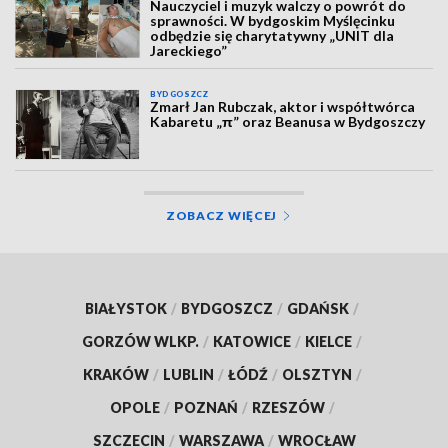
Nauczyciel i muzyk walczy o powrót do
sprawności. W bydgoskim Myślęcinku
odbędzie się charytatywny „UNIT dla
Jareckiego”
BYDGOSZCZ
Zmarł Jan Rubczak, aktor i współtwórca
Kabaretu „π” oraz Beanusa w Bydgoszczy
ZOBACZ WIĘCEJ
BIAŁYSTOK
/
BYDGOSZCZ
/
GDAŃSK
/
GORZÓW WLKP.
/
KATOWICE
/
KIELCE
/
KRAKÓW
/
LUBLIN
/
ŁÓDŹ
/
OLSZTYN
/
OPOLE
/
POZNAŃ
/
RZESZÓW
/
SZCZECIN
/
WARSZAWA
/
WROCŁAW