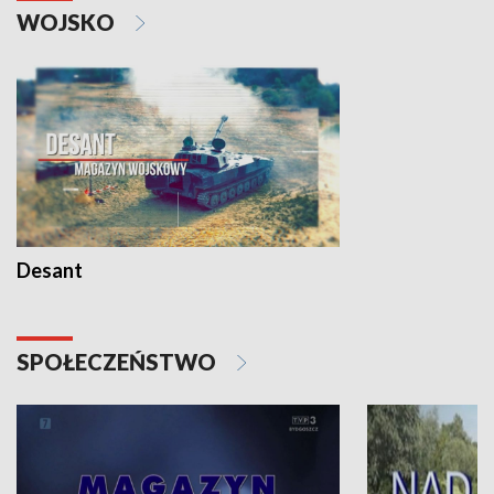
WOJSKO
Desant
SPOŁECZEŃSTWO