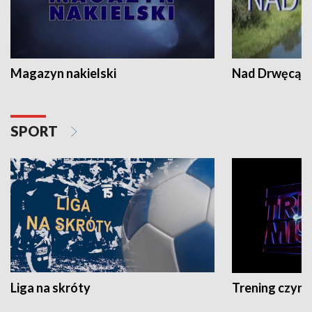
Magazyn nakielski
Nad Drwęcą
SPORT
Liga na skróty
Trening czyni 