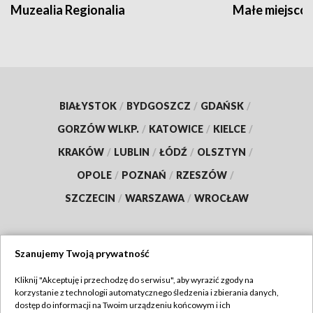
Muzealia Regionalia
Małe miejscow
BIAŁYSTOK
/
BYDGOSZCZ
/
GDAŃSK
/
GORZÓW WLKP.
/
KATOWICE
/
KIELCE
/
KRAKÓW
/
LUBLIN
/
ŁÓDŹ
/
OLSZTYN
/
OPOLE
/
POZNAŃ
/
RZESZÓW
/
SZCZECIN
/
WARSZAWA
/
WROCŁAW
Szanujemy Twoją prywatność
Dołącz do nas:
Kliknij "Akceptuję i przechodzę do serwisu", aby wyrazić zgody na
korzystanie z technologii automatycznego śledzenia i zbierania danych,
TVP
dostęp do informacji na Twoim urządzeniu końcowym i ich