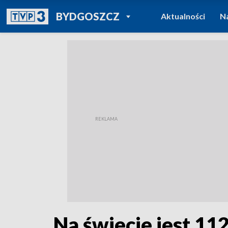
POWRÓT DO
BYDGOSZCZ
Aktualności
N
TVP REGIONY
Na świecie jest 11