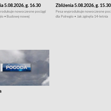
ia 5.08.2026, g. 16.30
Zbliżenia 5.08.2026, g. 15.30
rodukuje nowoczesne pociągi
Pesa wyprodukuje nowoczesne poci
gio • Budowę nowej
dla Polregio • Jak zginęła 14-letnia
ktury gazowej między
dziewczyna z Torunia • Nowelizacja
m a Gustorzynem. •
ustawy o pomocy społecznej już
rsje wokół Wojewódzkiego
obowiązuje • W lasach pojawiły się ku
Specjalistycznego we
borowiki • Urodzaj kukurydzy w regi
 • Jaka była przyczyna śmierci
i z Torunia • Nowelizacja ustawy
społecznej już obowiązuje
a