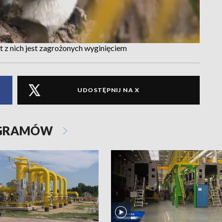
 z nich jest zagrożonych wyginięciem
UDOSTĘPNIJ NA X
OGRAMÓW