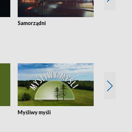
Samorządni
Wspólna sp
Myśliwy myśli
Spotkania z 