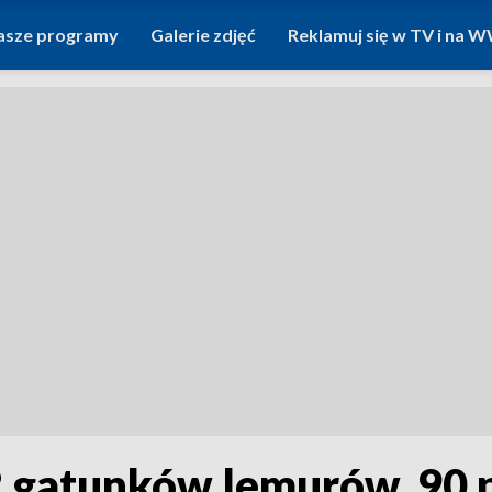
asze programy
Galerie zdjęć
Reklamuj się w TV i na
2 gatunków lemurów, 90 p