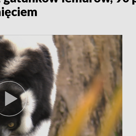
nięciem