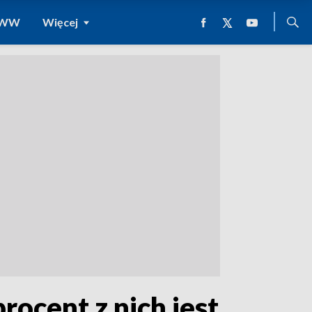
 WWW
Więcej
rocent z nich jest