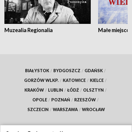
Muzealia Regionalia
Małe miejscow
BIAŁYSTOK
/
BYDGOSZCZ
/
GDAŃSK
/
GORZÓW WLKP.
/
KATOWICE
/
KIELCE
/
KRAKÓW
/
LUBLIN
/
ŁÓDŹ
/
OLSZTYN
/
OPOLE
/
POZNAŃ
/
RZESZÓW
/
SZCZECIN
/
WARSZAWA
/
WROCŁAW