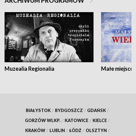
ARCHIWUM PROGRAMÓW
Muzealia Regionalia
Małe miejscow
BIAŁYSTOK
/
BYDGOSZCZ
/
GDAŃSK
/
GORZÓW WLKP.
/
KATOWICE
/
KIELCE
/
KRAKÓW
/
LUBLIN
/
ŁÓDŹ
/
OLSZTYN
/