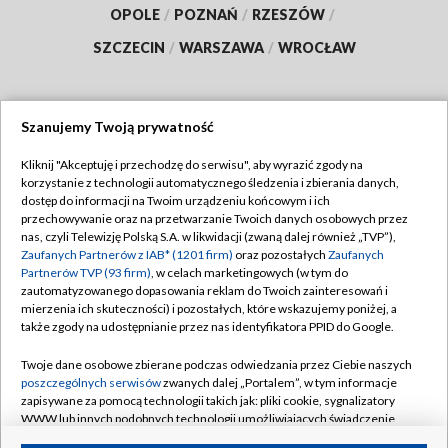
OPOLE
/
POZNAŃ
/
RZESZÓW
/
SZCZECIN
/
WARSZAWA
/
WROCŁAW
Szanujemy Twoją prywatność
Dołącz do nas:
Kliknij "Akceptuję i przechodzę do serwisu", aby wyrazić zgody na
korzystanie z technologii automatycznego śledzenia i zbierania danych,
TVP
dostęp do informacji na Twoim urządzeniu końcowym i ich
Abonament TVP
przechowywanie oraz na przetwarzanie Twoich danych osobowych przez
Regulamin TVP
nas, czyli Telewizję Polską S.A. w likwidacji (zwaną dalej również „TVP”),
Emisja w TVP
Polityka prywatności
Zaufanych Partnerów z IAB* (1201 firm)
oraz pozostałych
Zaufanych
Partnerów TVP (93 firm)
, w celach marketingowych (w tym do
Centrum informacji TVP
Moje zgody
zautomatyzowanego dopasowania reklam do Twoich zainteresowań i
mierzenia ich skuteczności) i pozostałych, które wskazujemy poniżej, a
Naziemna Telewizja Cyfrowa
Pomoc
także zgody na udostępnianie przez nas identyfikatora PPID do Google.
Sklep TVP
Biuro reklamy
Twoje dane osobowe zbierane podczas odwiedzania przez Ciebie naszych
Rada Programowa
Kontakt
poszczególnych serwisów
zwanych dalej „Portalem”, w tym informacje
zapisywane za pomocą technologii takich jak: pliki cookie, sygnalizatory
System NOS
WWW lub innych podobnych technologii umożliwiających świadczenie
dopasowanych i bezpiecznych usług, personalizację treści oraz reklam,
Informacje o nadawcy
Kanały