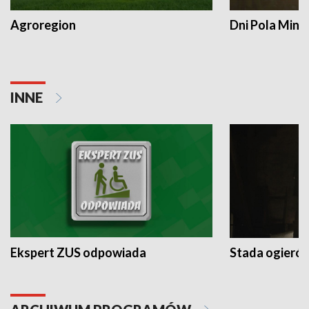
Agroregion
Dni Pola Min
INNE
Ekspert ZUS odpowiada
Stada ogieró