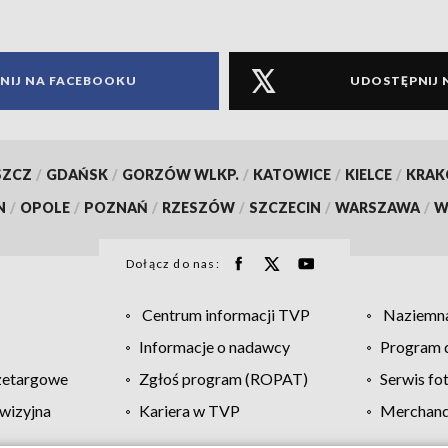
NIJ NA FACEBOOKU
UDOSTĘPNIJ 
SZCZ
/
GDAŃSK
/
GORZÓW WLKP.
/
KATOWICE
/
KIELCE
/
KRA
N
/
OPOLE
/
POZNAŃ
/
RZESZÓW
/
SZCZECIN
/
WARSZAWA
/
W
Dołącz do nas:
Centrum informacji TVP
Naziemna
Informacje o nadawcy
Program d
zetargowe
Zgłoś program (ROPAT)
Serwis fo
wizyjna
Kariera w TVP
Merchandi