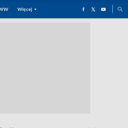
 WWW
Więcej