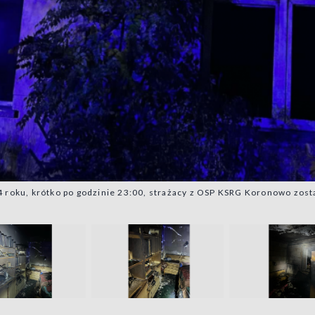
4 roku, krótko po godzinie 23:00, strażacy z OSP KSRG Koronowo zos