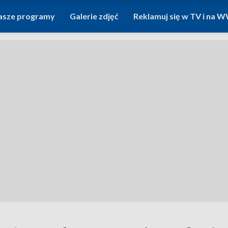
asze programy
Galerie zdjęć
Reklamuj się w TV i na