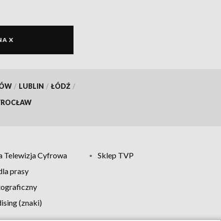
NA X
KÓW
/
LUBLIN
/
ŁÓDŹ
/
ROCŁAW
 Telewizja Cyfrowa
Sklep TVP
la prasy
tograficzny
sing (znaki)