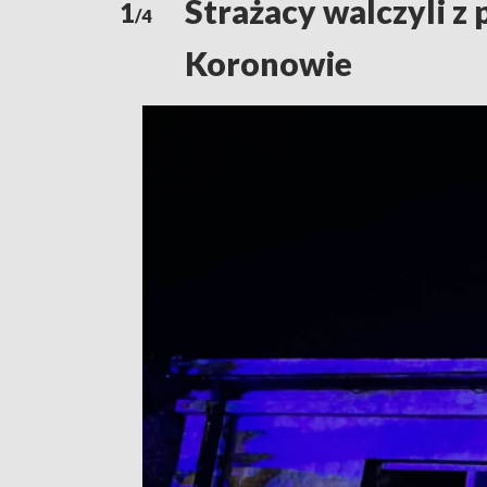
Strażacy walczyli z 
1
/4
Koronowie