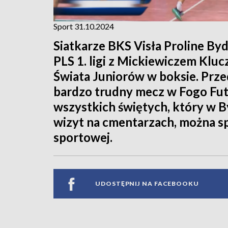
Sport 31.10.2024
Siatkarze BKS Visła Proline Byd
PLS 1. ligi z Mickiewiczem Klu
Świata Juniorów w boksie. Prze
bardzo trudny mecz w Fogo Futs
wszystkich świętych, który w 
wizyt na cmentarzach, można s
sportowej.
UDOSTĘPNIJ NA FACEBOOKU