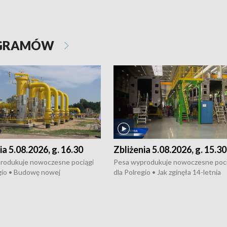
OGRAMÓW
ia 5.08.2026, g. 16.30
Zbliżenia 5.08.2026, g. 15.30
rodukuje nowoczesne pociągi
Pesa wyprodukuje nowoczesne poci
gio • Budowę nowej
dla Polregio • Jak zginęła 14-letnia
ktury gazowej między
dziewczyna z Torunia • Nowelizacja
m a Gustorzynem. •
ustawy o pomocy społecznej już
rsje wokół Wojewódzkiego
obowiązuje • W lasach pojawiły się ku
Specjalistycznego we
borowiki • Urodzaj kukurydzy w regi
 • Jaka była przyczyna śmierci