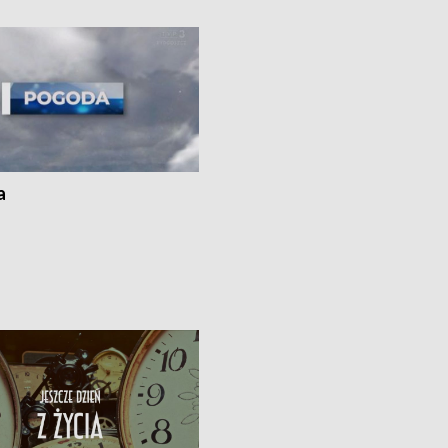
i z Torunia • Nowelizacja ustawy
społecznej już obowiązuje
a