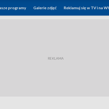
asze programy
Galerie zdjęć
Reklamuj się w TV i na