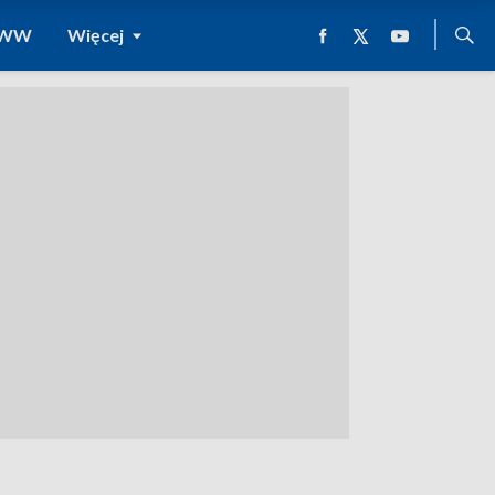
 WWW
Więcej