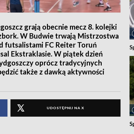
goszcz grają obecnie mecz 8. kolejki
czbork. W Budwie trwają Mistrzostwa
d futsalistami FC Reiter Toruń
S
al Ekstraklasie. W piątek dzień
Bydgoszczy oprócz tradycyjnych
pędzić także z dawką aktywności
UDOSTĘPNIJ NA X
S