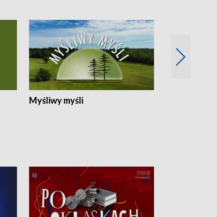
Myśliwy myśli
Spotkania z 