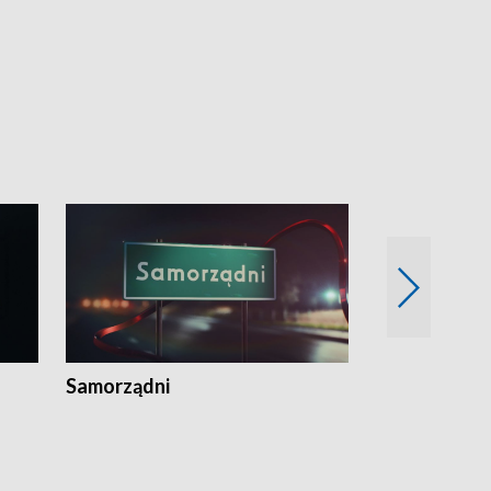
Samorządni
Wspólna sp