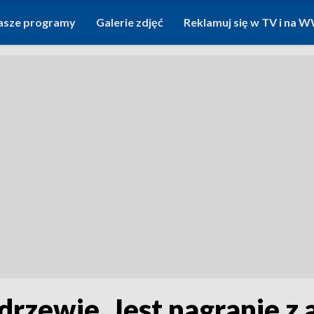
asze programy
Galerie zdjęć
Reklamuj się w TV i na
drzewie. Jest nagranie z 