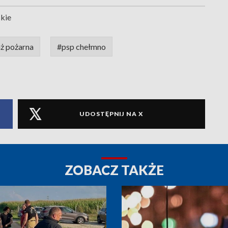
kie
aż pożarna
#psp chełmno
UDOSTĘPNIJ NA X
ZOBACZ TAKŻE