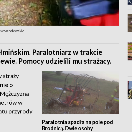
ijewo Królewskie
łmińskim. Paralotniarz w trakcie
ewie. Pomocy udzielili mu strażacy.
 straży
nie o
. Mężczyzna
metrów w
atu przyrody
Paralotnia spadła na pole pod
Brodnicą. Dwie osoby