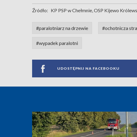
Źródło:
KP PSP w Chełmnie, OSP Kijewo Królews
#paralotniarz na drzewie
#ochotnicza str
#wypadek paralotni
UDOSTĘPNIJ NA FACEBOOKU