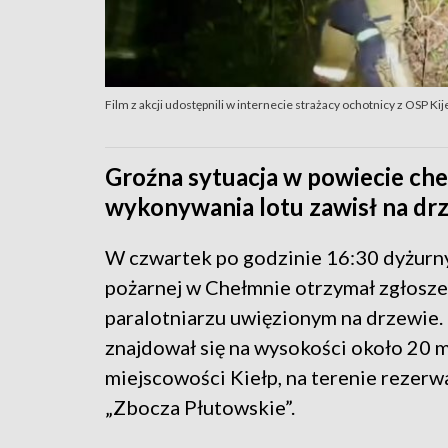
Film z akcji udostępnili w internecie strażacy ochotnicy z OSP K
Groźna sytuacja w powiecie che
wykonywania lotu zawisł na drz
W czwartek po godzinie 16:30 dyżurny
pożarnej w Chełmnie otrzymał zgłosze
paralotniarzu uwięzionym na drzewie
znajdował się na wysokości około 20 
miejscowości Kiełp, na terenie rezerw
„Zbocza Płutowskie”.