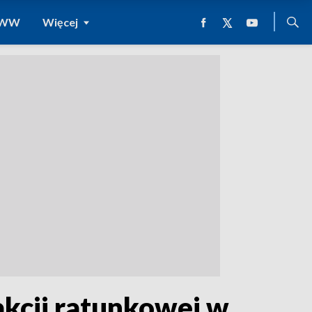
 WWW
Więcej
akcji ratunkowej w