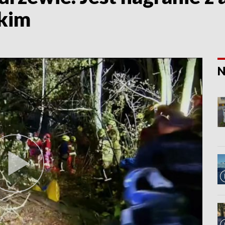
skim
N