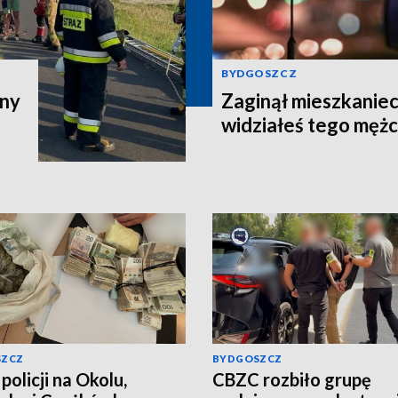
BYDGOSZCZ
zny
Zaginął mieszkaniec
widziałeś tego męż
SZCZ
BYDGOSZCZ
policji na Okolu,
CBZC rozbiło grupę