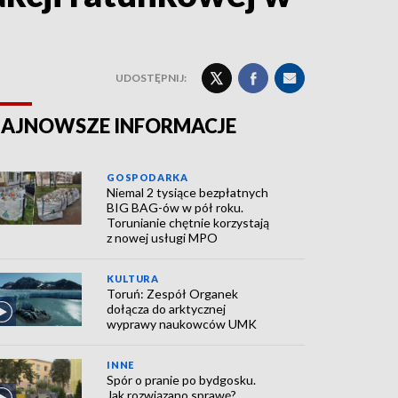
UDOSTĘPNIJ:
AJNOWSZE INFORMACJE
GOSPODARKA
Niemal 2 tysiące bezpłatnych
BIG BAG-ów w pół roku.
Torunianie chętnie korzystają
z nowej usługi MPO
KULTURA
Toruń: Zespół Organek
dołącza do arktycznej
wyprawy naukowców UMK
INNE
Spór o pranie po bydgosku.
Jak rozwiązano sprawę?