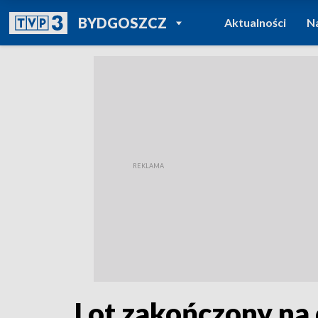
POWRÓT DO
BYDGOSZCZ
Aktualności
N
TVP REGIONY
Lot zakończony na 