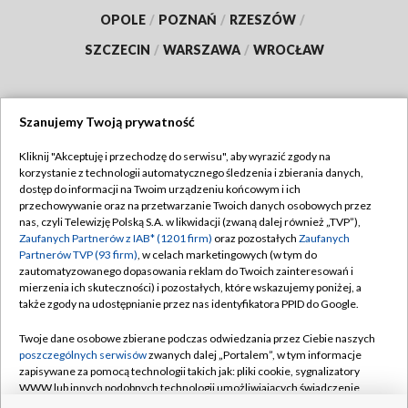
OPOLE
/
POZNAŃ
/
RZESZÓW
/
SZCZECIN
/
WARSZAWA
/
WROCŁAW
Szanujemy Twoją prywatność
Dołącz do nas:
Kliknij "Akceptuję i przechodzę do serwisu", aby wyrazić zgody na
korzystanie z technologii automatycznego śledzenia i zbierania danych,
TVP
dostęp do informacji na Twoim urządzeniu końcowym i ich
Abonament TVP
przechowywanie oraz na przetwarzanie Twoich danych osobowych przez
Regulamin TVP
nas, czyli Telewizję Polską S.A. w likwidacji (zwaną dalej również „TVP”),
Emisja w TVP
Polityka prywatności
Zaufanych Partnerów z IAB* (1201 firm)
oraz pozostałych
Zaufanych
Partnerów TVP (93 firm)
, w celach marketingowych (w tym do
Centrum informacji TVP
Moje zgody
zautomatyzowanego dopasowania reklam do Twoich zainteresowań i
mierzenia ich skuteczności) i pozostałych, które wskazujemy poniżej, a
Naziemna Telewizja Cyfrowa
Pomoc
także zgody na udostępnianie przez nas identyfikatora PPID do Google.
Sklep TVP
Biuro reklamy
Twoje dane osobowe zbierane podczas odwiedzania przez Ciebie naszych
Rada Programowa
Kontakt
poszczególnych serwisów
zwanych dalej „Portalem”, w tym informacje
zapisywane za pomocą technologii takich jak: pliki cookie, sygnalizatory
System NOS
WWW lub innych podobnych technologii umożliwiających świadczenie
dopasowanych i bezpiecznych usług, personalizację treści oraz reklam,