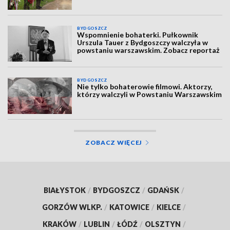
BYDGOSZCZ
Wspomnienie bohaterki. Pułkownik
Urszula Tauer z Bydgoszczy walczyła w
powstaniu warszawskim. Zobacz reportaż
BYDGOSZCZ
Nie tylko bohaterowie filmowi. Aktorzy,
którzy walczyli w Powstaniu Warszawskim
ZOBACZ WIĘCEJ
BIAŁYSTOK
/
BYDGOSZCZ
/
GDAŃSK
/
GORZÓW WLKP.
/
KATOWICE
/
KIELCE
/
KRAKÓW
/
LUBLIN
/
ŁÓDŹ
/
OLSZTYN
/