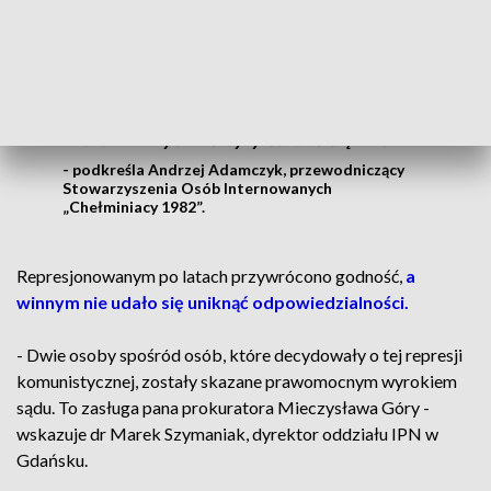
Kopanie dołów niewiadomego
przeznaczenia, zasypywanie, wybieranie
błota z nieużywanej drogi terenowej.
Warunki fizycznie były bardzo ciężkie
- podkreśla Andrzej Adamczyk, przewodniczący
Stowarzyszenia Osób Internowanych
„Chełminiacy 1982”.
Represjonowanym po latach przywrócono godność,
a
winnym nie udało się uniknąć odpowiedzialności.
- Dwie osoby spośród osób, które decydowały o tej represji
komunistycznej, zostały skazane prawomocnym wyrokiem
sądu. To zasługa pana prokuratora Mieczysława Góry -
wskazuje dr Marek Szymaniak, dyrektor oddziału IPN w
Gdańsku.