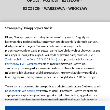
OPOLE
/
POZNAŃ
/
RZESZÓW
/
SZCZECIN
/
WARSZAWA
/
WROCŁAW
Szanujemy Twoją prywatność
Dołącz do nas:
Kliknij "Akceptuję i przechodzę do serwisu", aby wyrazić zgody na
korzystanie z technologii automatycznego śledzenia i zbierania danych,
TVP
dostęp do informacji na Twoim urządzeniu końcowym i ich
Abonament TVP
przechowywanie oraz na przetwarzanie Twoich danych osobowych przez
Regulamin TVP
nas, czyli Telewizję Polską S.A. w likwidacji (zwaną dalej również „TVP”),
Emisja w TVP
Polityka prywatności
Zaufanych Partnerów z IAB* (1201 firm)
oraz pozostałych
Zaufanych
Partnerów TVP (93 firm)
, w celach marketingowych (w tym do
Centrum informacji TVP
Moje zgody
zautomatyzowanego dopasowania reklam do Twoich zainteresowań i
mierzenia ich skuteczności) i pozostałych, które wskazujemy poniżej, a
Naziemna Telewizja Cyfrowa
Pomoc
także zgody na udostępnianie przez nas identyfikatora PPID do Google.
Sklep TVP
Biuro reklamy
Twoje dane osobowe zbierane podczas odwiedzania przez Ciebie naszych
Rada Programowa
Kontakt
poszczególnych serwisów
zwanych dalej „Portalem”, w tym informacje
zapisywane za pomocą technologii takich jak: pliki cookie, sygnalizatory
System NOS
WWW lub innych podobnych technologii umożliwiających świadczenie
dopasowanych i bezpiecznych usług, personalizację treści oraz reklam,
Informacje o nadawcy
Kanały
udostępnianie funkcji mediów społecznościowych oraz analizowanie