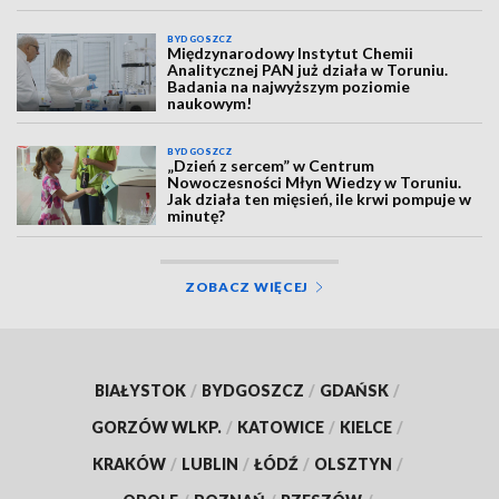
BYDGOSZCZ
Międzynarodowy Instytut Chemii
Analitycznej PAN już działa w Toruniu.
Badania na najwyższym poziomie
naukowym!
BYDGOSZCZ
„Dzień z sercem” w Centrum
Nowoczesności Młyn Wiedzy w Toruniu.
Jak działa ten mięsień, ile krwi pompuje w
minutę?
ZOBACZ WIĘCEJ
BIAŁYSTOK
/
BYDGOSZCZ
/
GDAŃSK
/
GORZÓW WLKP.
/
KATOWICE
/
KIELCE
/
KRAKÓW
/
LUBLIN
/
ŁÓDŹ
/
OLSZTYN
/