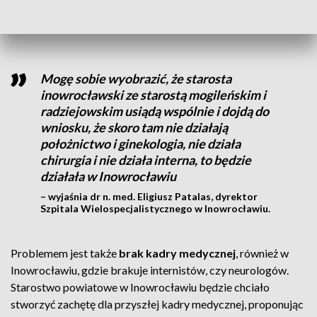
reforma szpitalnictwa w kraju. Placówki mogłyby się
konsolidować i ograniczać koszty.
Mogę sobie wyobrazić, że starosta
inowrocławski ze starostą mogileńskim i
radziejowskim usiądą wspólnie i dojdą do
wniosku, że skoro tam nie działają
położnictwo i ginekologia, nie działa
chirurgia i nie działa interna, to będzie
działała w Inowrocławiu
– wyjaśnia dr n. med. Eligiusz Patalas, dyrektor
Szpitala Wielospecjalistycznego w Inowrocławiu.
Problemem jest także
brak kadry medycznej
, również w
Inowrocławiu, gdzie brakuje internistów, czy neurologów.
Starostwo powiatowe w Inowrocławiu będzie chciało
stworzyć zachętę dla przyszłej kadry medycznej, proponując