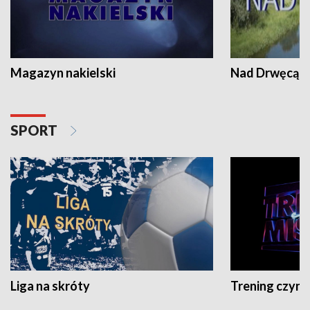
Magazyn nakielski
Nad Drwęcą
SPORT
Liga na skróty
Trening czyni 