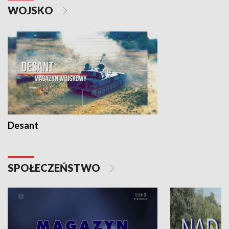
WOJSKO
Desant
SPOŁECZEŃSTWO