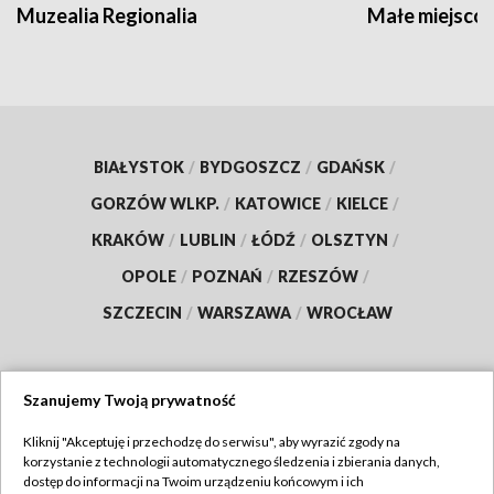
Muzealia Regionalia
Małe miejscow
BIAŁYSTOK
/
BYDGOSZCZ
/
GDAŃSK
/
GORZÓW WLKP.
/
KATOWICE
/
KIELCE
/
KRAKÓW
/
LUBLIN
/
ŁÓDŹ
/
OLSZTYN
/
OPOLE
/
POZNAŃ
/
RZESZÓW
/
SZCZECIN
/
WARSZAWA
/
WROCŁAW
Szanujemy Twoją prywatność
Dołącz do nas:
Kliknij "Akceptuję i przechodzę do serwisu", aby wyrazić zgody na
korzystanie z technologii automatycznego śledzenia i zbierania danych,
TVP
dostęp do informacji na Twoim urządzeniu końcowym i ich