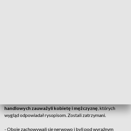
Para trafiła do policyjnego aresztu
Chwilę wcześniej wąbrzescy funkcjonariusze otrzymali
bowiem
zgłoszenie o kradzieży sporej ilości gotówki
.
Pokrzywdzony wskazał też, kogo podejrzewa o to
przestępstwo i jakim samochodem mogą poruszać się
sprawcy.
ZOBACZ RÓWNIEŻ: Kradł biżuterię, pieniądze i sprzęt
elektroniczny. Toruńscy policjanci zatrzymali 38-
letniego włamywacza
Niespełna dwie godziny później, mundurowi, patrolujący
Brodnicę w poszukiwaniu pary,
w jednej z galerii
handlowych zauważyli kobietę i mężczyznę
, których
wygląd odpowiadał rysopisom. Zostali zatrzymani.
- Oboje zachowywali się nerwowo i byli pod wyraźnym