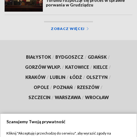
Toruniu rozpoczął się proces w sprawie
porwania w Grudziądzu
ZOBACZ WIĘCEJ
BIAŁYSTOK
/
BYDGOSZCZ
/
GDAŃSK
/
GORZÓW WLKP.
/
KATOWICE
/
KIELCE
/
KRAKÓW
/
LUBLIN
/
ŁÓDŹ
/
OLSZTYN
/
OPOLE
/
POZNAŃ
/
RZESZÓW
/
SZCZECIN
/
WARSZAWA
/
WROCŁAW
Szanujemy Twoją prywatność
Dołącz do nas:
Kliknij "Akceptuję i przechodzę do serwisu", aby wyrazić zgody na