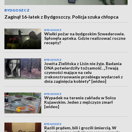
BYDGOSZCZ
Zaginął 16-latek z Bydgoszczy. Policja szuka chłopca
BYDGOSZCZ
Wielki pożar na bydgoskim Szwederowie.
Spłonęła apteka. Gdzie realizować roczne
recepty?
BYDGOSZCZ
Jowita Zielińska z Lisin nie żyje. Badania
DNA potwierdziły tożsamość. „Trwają
czynności mające na celu
zrekonstruowanie przebiegu wydarzeń z
dnia zaginięcia kobiety" [wideo]
BYDGOSZCZ
Wypadek na terenie zakładu w Solcu
Kujawskim. Jeden z mężczyzn zmarł
[wideo]
BYDGOSZCZ
Razili prądem, bili i grozili śmiercią. W