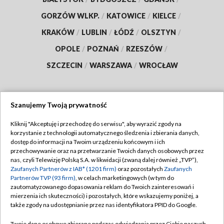
GORZÓW WLKP.
/
KATOWICE
/
KIELCE
/
KRAKÓW
/
LUBLIN
/
ŁÓDŹ
/
OLSZTYN
/
OPOLE
/
POZNAŃ
/
RZESZÓW
/
SZCZECIN
/
WARSZAWA
/
WROCŁAW
Szanujemy Twoją prywatność
Dołącz do nas:
Kliknij "Akceptuję i przechodzę do serwisu", aby wyrazić zgody na
korzystanie z technologii automatycznego śledzenia i zbierania danych,
TVP
dostęp do informacji na Twoim urządzeniu końcowym i ich
Abonament TVP
przechowywanie oraz na przetwarzanie Twoich danych osobowych przez
Regulamin TVP
nas, czyli Telewizję Polską S.A. w likwidacji (zwaną dalej również „TVP”),
Emisja w TVP
Polityka prywatności
Zaufanych Partnerów z IAB* (1201 firm)
oraz pozostałych
Zaufanych
Partnerów TVP (93 firm)
, w celach marketingowych (w tym do
Centrum informacji TVP
Moje zgody
zautomatyzowanego dopasowania reklam do Twoich zainteresowań i
mierzenia ich skuteczności) i pozostałych, które wskazujemy poniżej, a
Naziemna Telewizja Cyfrowa
Pomoc
także zgody na udostępnianie przez nas identyfikatora PPID do Google.
Sklep TVP
Biuro reklamy
Twoje dane osobowe zbierane podczas odwiedzania przez Ciebie naszych