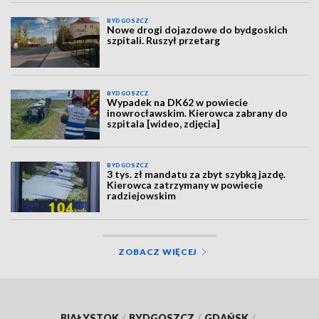
BYDGOSZCZ
Nowe drogi dojazdowe do bydgoskich
szpitali. Ruszył przetarg
BYDGOSZCZ
Wypadek na DK62 w powiecie
inowrocławskim. Kierowca zabrany do
szpitala [wideo, zdjęcia]
BYDGOSZCZ
3 tys. zł mandatu za zbyt szybką jazdę.
Kierowca zatrzymany w powiecie
radziejowskim
ZOBACZ WIĘCEJ
BIAŁYSTOK
/
BYDGOSZCZ
/
GDAŃSK
/