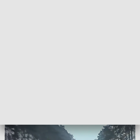
POWRÓT DO
BYDGOSZCZ
TVP REGIONY
Niebezpiecznie na kujawsko-pomorskich
drogach. Są ranni
2024-11-11
Michał Górski, JL