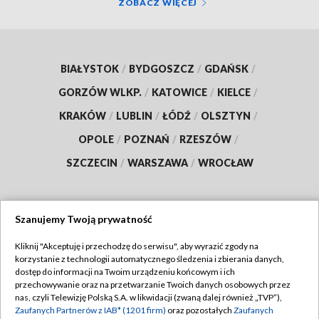
ZOBACZ WIĘCEJ
BIAŁYSTOK
/
BYDGOSZCZ
/
GDAŃSK
/
GORZÓW WLKP.
/
KATOWICE
/
KIELCE
/
KRAKÓW
/
LUBLIN
/
ŁÓDŹ
/
OLSZTYN
/
OPOLE
/
POZNAŃ
/
RZESZÓW
/
SZCZECIN
/
WARSZAWA
/
WROCŁAW
Szanujemy Twoją prywatność
Dołącz do nas:
Kliknij "Akceptuję i przechodzę do serwisu", aby wyrazić zgody na
korzystanie z technologii automatycznego śledzenia i zbierania danych,
TVP
dostęp do informacji na Twoim urządzeniu końcowym i ich
Abonament TVP
przechowywanie oraz na przetwarzanie Twoich danych osobowych przez
Regulamin TVP
nas, czyli Telewizję Polską S.A. w likwidacji (zwaną dalej również „TVP”),
Emisja w TVP
Polityka prywatności
Zaufanych Partnerów z IAB* (1201 firm)
oraz pozostałych
Zaufanych