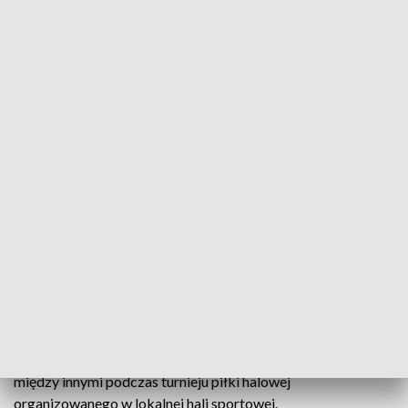
W Solcu Kujawskim tradycyjnie odbył się turniej piłki nożnej
W Solcu Kujawskim rocznicę odzyskania przez
Polskę niepodległości świętowano na sportowo.
Kolejny rok z rzędu, by celebrować to wydarzenie
zorganizowano turniej piłki halowej.
Sport stanowi świetny sposób na celebrację wielkich
wydarzeń
i było to widać w
Solcu Kujawskim
. W tym
mieście od kilkunastu lat Dzień Niepodległości świętuje się
między innymi podczas turnieju piłki halowej
organizowanego w lokalnej hali sportowej.