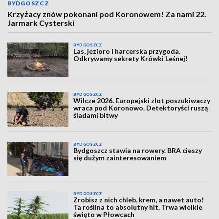
BYDGOSZCZ
Krzyżacy znów pokonani pod Koronowem! Za nami 22.
Jarmark Cysterski
BYDGOSZCZ
Las, jezioro i harcerska przygoda.
Odkrywamy sekrety Krówki Leśnej!
BYDGOSZCZ
Wilcze 2026. Europejski zlot poszukiwaczy
wraca pod Koronowo. Detektoryści ruszą
śladami bitwy
BYDGOSZCZ
Bydgoszcz stawia na rowery. BRA cieszy
się dużym zainteresowaniem
BYDGOSZCZ
Zrobisz z nich chleb, krem, a nawet auto!
Ta roślina to absolutny hit. Trwa wielkie
święto w Płowcach