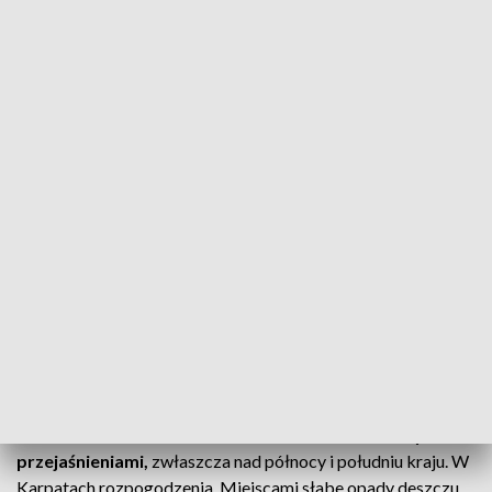
Temperatura do południa od 3 st. Celsjusza w Borach i na
Krajnie do 5 st. na Kujawach. Później w całym regionie 5 st.
ZOBACZ: „Prognoza pogoda” w TVP3 Bydgoszcz
Jak informuje IMGW Północna Europa, (...) z północnego
zachodu na południowy wschód Polski przemieszcza się
płytka zatoka z frontem atmosferycznym, związana z niżem
znad Oceanu Arktycznego. Pozostajemy w powietrzu
polarnym morskim, nieco cieplejszym na północnym
zachodzie.
Ciśnienie w Warszawie w południe wyniesie 1021 hPa.
Przewiduje się spadek ciśnienia.
W czwartek w Polsce zachmurzenie duże z lokalnymi
przejaśnieniami,
zwłaszcza nad północy i południu kraju. W
Karpatach rozpogodzenia. Miejscami słabe opady deszczu