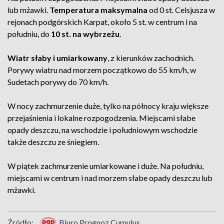
lub mżawki.
Temperatura maksymalna
od 0 st. Celsjusza w
rejonach podgórskich Karpat, około 5 st. w centrum i na
południu, do
10 st. na wybrzeżu
.
Wiatr słaby i umiarkowany
, z kierunków zachodnich.
Porywy wiatru nad morzem początkowo do 55 km/h, w
Sudetach porywy do 70 km/h.
W nocy zachmurzenie duże, tylko na północy kraju większe
przejaśnienia i lokalne rozpogodzenia. Miejscami słabe
opady deszczu, na wschodzie i południowym wschodzie
także deszczu ze śniegiem.
W piątek zachmurzenie umiarkowane i duże. Na południu,
miejscami w centrum i nad morzem słabe opady deszczu lub
mżawki.
Źródło:
, Biuro Prognoz Cumulus