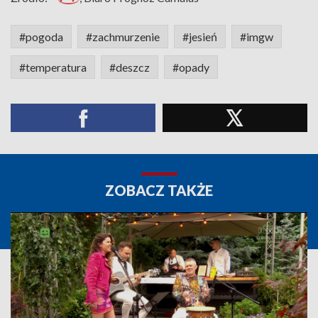
#pogoda
#zachmurzenie
#jesień
#imgw
#temperatura
#deszcz
#opady
ZOBACZ TAKŻE