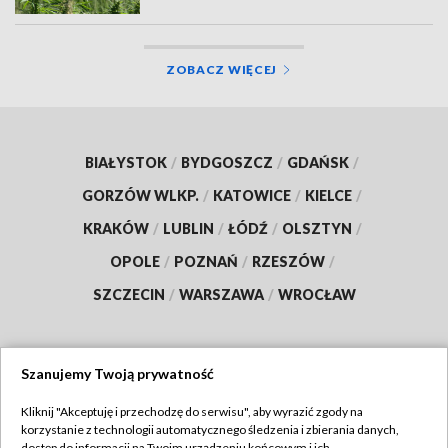
ZOBACZ WIĘCEJ
BIAŁYSTOK
/
BYDGOSZCZ
/
GDAŃSK
/
GORZÓW WLKP.
/
KATOWICE
/
KIELCE
/
KRAKÓW
/
LUBLIN
/
ŁÓDŹ
/
OLSZTYN
/
OPOLE
/
POZNAŃ
/
RZESZÓW
/
SZCZECIN
/
WARSZAWA
/
WROCŁAW
Szanujemy Twoją prywatność
Dołącz do nas:
Kliknij "Akceptuję i przechodzę do serwisu", aby wyrazić zgody na
korzystanie z technologii automatycznego śledzenia i zbierania danych,
TVP
dostęp do informacji na Twoim urządzeniu końcowym i ich