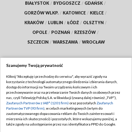
BIAŁYSTOK
/
BYDGOSZCZ
/
GDAŃSK
/
GORZÓW WLKP.
/
KATOWICE
/
KIELCE
/
KRAKÓW
/
LUBLIN
/
ŁÓDŹ
/
OLSZTYN
/
OPOLE
/
POZNAŃ
/
RZESZÓW
/
SZCZECIN
/
WARSZAWA
/
WROCŁAW
Szanujemy Twoją prywatność
Dołącz do nas:
Kliknij "Akceptuję i przechodzę do serwisu", aby wyrazić zgody na
korzystanie z technologii automatycznego śledzenia i zbierania danych,
TVP
dostęp do informacji na Twoim urządzeniu końcowym i ich
Abonament TVP
przechowywanie oraz na przetwarzanie Twoich danych osobowych przez
Regulamin TVP
nas, czyli Telewizję Polską S.A. w likwidacji (zwaną dalej również „TVP”),
Emisja w TVP
Polityka prywatności
Zaufanych Partnerów z IAB* (1201 firm)
oraz pozostałych
Zaufanych
Partnerów TVP (93 firm)
, w celach marketingowych (w tym do
Centrum informacji TVP
Moje zgody
zautomatyzowanego dopasowania reklam do Twoich zainteresowań i
mierzenia ich skuteczności) i pozostałych, które wskazujemy poniżej, a
Naziemna Telewizja Cyfrowa
Pomoc
także zgody na udostępnianie przez nas identyfikatora PPID do Google.
Sklep TVP
Biuro reklamy