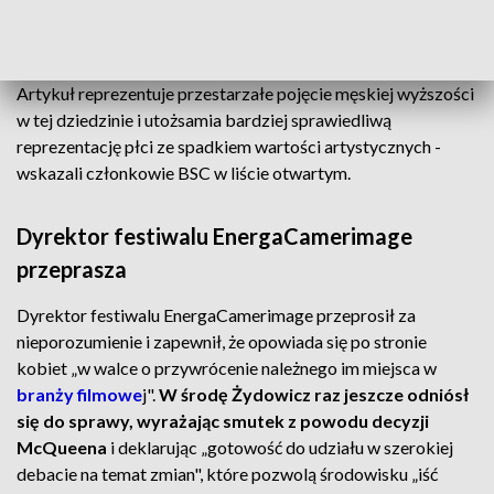
Autorów Zdjęć Filmowych (BSC) - odczytała wypowiedź
Żydowicza jako „głęboko seksistowskie"
zrównanie
twórczości kobiet z przeciętnymi i miernymi produkcjami. -
Artykuł reprezentuje przestarzałe pojęcie męskiej wyższości
w tej dziedzinie i utożsamia bardziej sprawiedliwą
reprezentację płci ze spadkiem wartości artystycznych -
wskazali członkowie BSC w liście otwartym.
Dyrektor festiwalu EnergaCamerimage
przeprasza
Dyrektor festiwalu EnergaCamerimage przeprosił za
nieporozumienie i zapewnił, że opowiada się po stronie
kobiet „w walce o przywrócenie należnego im miejsca w
branży filmowe
j".
W środę Żydowicz raz jeszcze odniósł
się do sprawy, wyrażając smutek z powodu decyzji
McQueena
i deklarując „gotowość do udziału w szerokiej
debacie na temat zmian", które pozwolą środowisku „iść