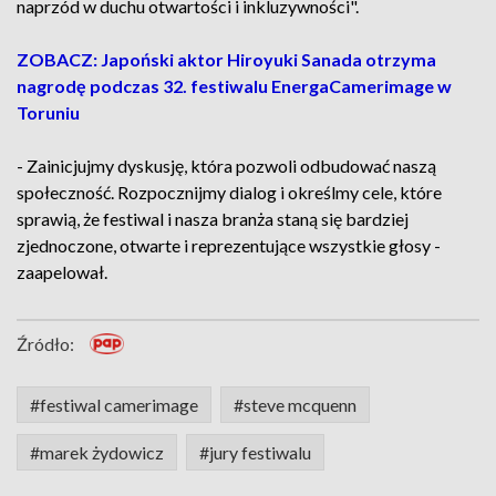
naprzód w duchu otwartości i inkluzywności".
ZOBACZ: Japoński aktor Hiroyuki Sanada otrzyma
nagrodę podczas 32. festiwalu EnergaCamerimage w
Toruniu
- Zainicjujmy dyskusję, która pozwoli odbudować naszą
społeczność. Rozpocznijmy dialog i określmy cele, które
sprawią, że festiwal i nasza branża staną się bardziej
zjednoczone, otwarte i reprezentujące wszystkie głosy -
zaapelował.
Źródło:
#festiwal camerimage
#steve mcquenn
#marek żydowicz
#jury festiwalu